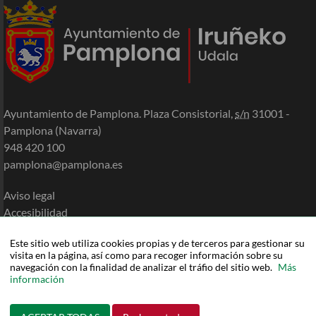
Ayuntamiento de Pamplona. Plaza Consistorial,
s/n
31001 -
Pamplona (Navarra)
948 420 100
pamplona@pamplona.es
Aviso legal
Accesibilidad
Política de cookies
Este sitio web utiliza cookies propias y de terceros para gestionar su
Política de privacidad
visita en la página, así como para recoger información sobre su
Mapa de la Sede
navegación con la finalidad de analizar el tráfio del sitio web.
Más
información
Ayuda