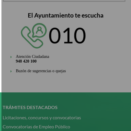
El Ayuntamiento te escucha
Atención Ciudadana
948 420 100
Buzón de sugerencias o quejas
Pasar
al
contenido
TRÁMITES DESTACADOS
principal
Licitaciones, concursos y convocatorias
Convocatorias de Empleo Público