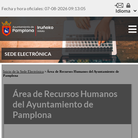
Pasar
al
Fecha y hora oficiales: 07-08-2026
09:13:05
Idioma
contenido
principal
SEDE ELECTRÓNICA
Inicio de la Sede Electrónica
Área de Recursos Humanos del Ayuntamiento de
Pamplona
Área de Recursos Humanos
del Ayuntamiento de
Pamplona