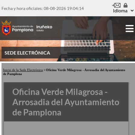
Pasar
al
Fecha y hora oficiales: 08-08-2026
19:04:14
Idioma
contenido
principal
SEDE ELECTRÓNICA
Inicio de la Sede Electrónica
Oficina Verde Milagrosa - Arrosadia del Ayuntamiento
de Pamplona
Oficina Verde Milagrosa -
Arrosadia del Ayuntamiento
de Pamplona