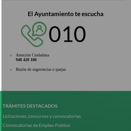
El Ayuntamiento te escucha
Atención Ciudadana
948 420 100
Buzón de sugerencias o quejas
Pasar
al
contenido
TRÁMITES DESTACADOS
principal
Licitaciones, concursos y convocatorias
Convocatorias de Empleo Público