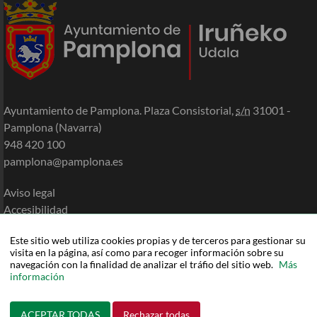
Ayuntamiento de Pamplona. Plaza Consistorial,
s/n
31001 -
Pamplona (Navarra)
948 420 100
pamplona@pamplona.es
Aviso legal
Accesibilidad
Política de cookies
Este sitio web utiliza cookies propias y de terceros para gestionar su
Política de privacidad
visita en la página, así como para recoger información sobre su
Mapa de la Sede
navegación con la finalidad de analizar el tráfio del sitio web.
Más
información
Ayuda
ACEPTAR TODAS
Rechazar todas