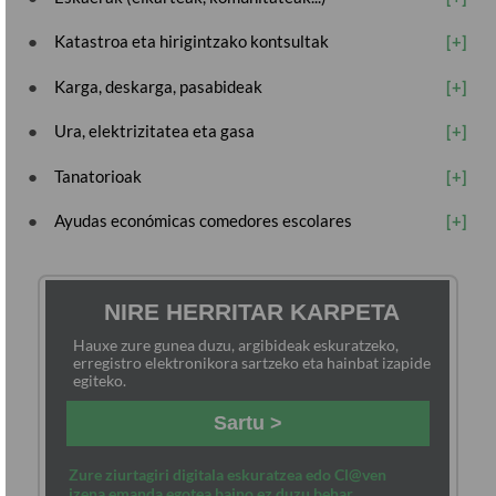
Katastroa eta hirigintzako kontsultak
Karga, deskarga, pasabideak
Ura, elektrizitatea eta gasa
Tanatorioak
Ayudas económicas comedores escolares
NIRE HERRITAR KARPETA
Hauxe zure gunea duzu, argibideak eskuratzeko,
erregistro elektronikora sartzeko eta hainbat izapide
egiteko.
Sartu >
Zure ziurtagiri digitala eskuratzea edo Cl@ven
izena emanda egotea baino ez duzu behar