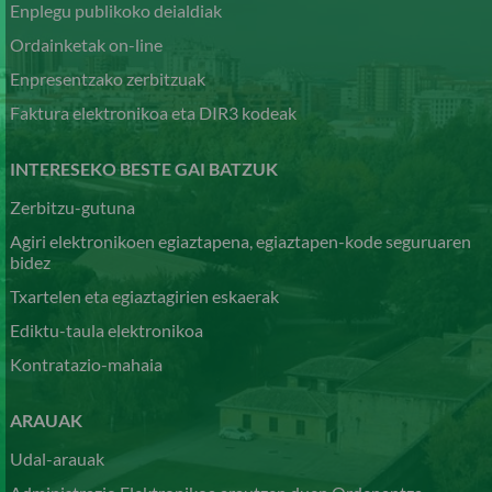
Enplegu publikoko deialdiak
Ordainketak on-line
Enpresentzako zerbitzuak
Faktura elektronikoa eta DIR3 kodeak
INTERESEKO BESTE GAI BATZUK
Zerbitzu-gutuna
Agiri elektronikoen egiaztapena, egiaztapen-kode seguruaren
bidez
Txartelen eta egiaztagirien eskaerak
Ediktu-taula elektronikoa
Kontratazio-mahaia
ARAUAK
Udal-arauak