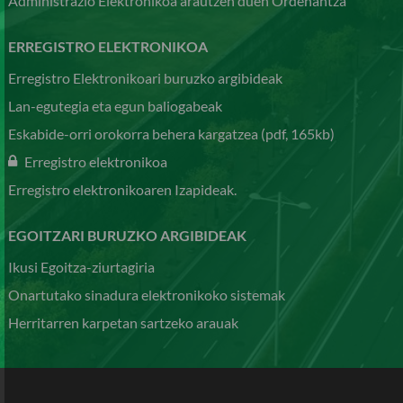
Administrazio Elektronikoa arautzen duen Ordenantza
ERREGISTRO ELEKTRONIKOA
Erregistro Elektronikoari buruzko argibideak
Lan-egutegia eta egun baliogabeak
Eskabide-orri orokorra behera kargatzea (pdf, 165kb)
Erregistro elektronikoa
Erregistro elektronikoaren Izapideak.
EGOITZARI BURUZKO ARGIBIDEAK
Ikusi Egoitza-ziurtagiria
Onartutako sinadura elektronikoko sistemak
Herritarren karpetan sartzeko arauak