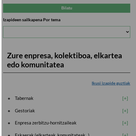
Izapideen sailkapena Por tema
Zure enpresa, kolektiboa, elkartea
edo komunitatea
Ikusi izapide guztiak
Tabernak
Gestoriak
Enpresa zerbitzu-hornitzaileak
Eskaerak (elkarteak, komunitateak...)