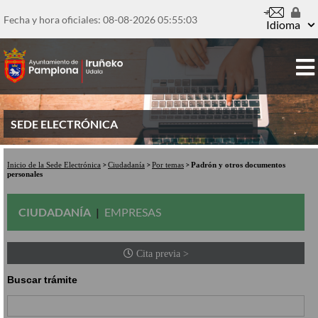
Pasar
al
Fecha y hora oficiales: 08-08-2026
05:55:03
Idioma
contenido
principal
SEDE ELECTRÓNICA
Inicio de la Sede Electrónica
Ciudadanía
Por temas
Padrón y otros documentos
personales
CIUDADANÍA
EMPRESAS
Cita previa >
Buscar trámite