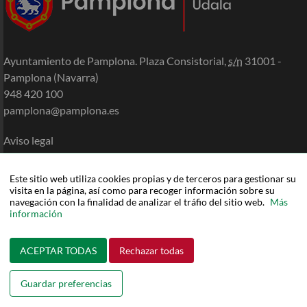
Ayuntamiento de Pamplona. Plaza Consistorial,
s/n
31001 -
Pamplona (Navarra)
948 420 100
pamplona@pamplona.es
Aviso legal
Accesibilidad
Política de cookies
Este sitio web utiliza cookies propias y de terceros para gestionar su
Política de privacidad
visita en la página, así como para recoger información sobre su
navegación con la finalidad de analizar el tráfio del sitio web.
Más
Mapa de la Sede
información
Ayuda
ACEPTAR TODAS
Rechazar todas
Guardar preferencias