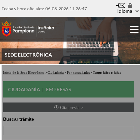
Pasar
al
Fecha y hora oficiales: 06-08-2026
11:26:47
Idioma
contenido
principal
SEDE ELECTRÓNICA
Inicio de la Sede Electrónica
Ciudadanía
Por necesidades
Tengo hijos o hijas
CIUDADANÍA
EMPRESAS
Cita previa >
Buscar trámite