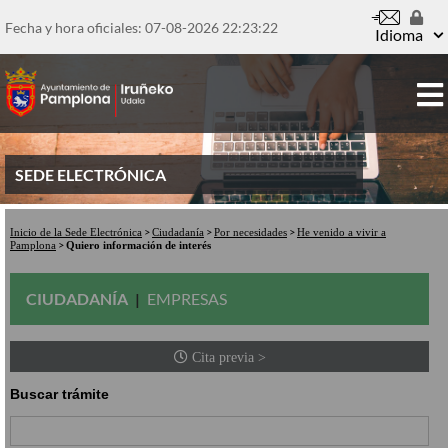
Pasar
al
Fecha y hora oficiales: 07-08-2026
22:23:22
Idioma
contenido
principal
SEDE ELECTRÓNICA
Inicio de la Sede Electrónica
Ciudadanía
Por necesidades
He venido a vivir a
Pamplona
Quiero información de interés
CIUDADANÍA
EMPRESAS
Cita previa >
Buscar trámite