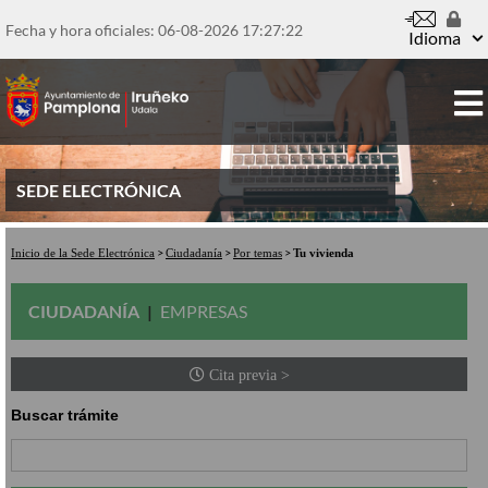
Pasar
al
Fecha y hora oficiales: 06-08-2026
17:27:22
Idioma
contenido
principal
SEDE ELECTRÓNICA
Inicio de la Sede Electrónica
Ciudadanía
Por temas
Tu vivienda
CIUDADANÍA
EMPRESAS
Cita previa >
Buscar trámite