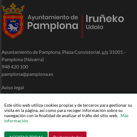
Ayuntamiento de Pamplona. Plaza Consistorial,
s/n
31001 -
Pamplona (Navarra)
948 420 100
pamplona@pamplona.es
Aviso legal
Accesibilidad
Política de cookies
Este sitio web utiliza cookies propias y de terceros para gestionar su
Política de privacidad
visita en la página, así como para recoger información sobre su
navegación con la finalidad de analizar el tráfio del sitio web.
Más
Mapa de la Sede
información
Ayuda