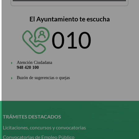
El Ayuntamiento te escucha
Atención Ciudadana
948 420 100
Buzón de sugerencias o quejas
Pasar
al
contenido
TRÁMITES DESTACADOS
principal
Licitaciones, concursos y convocatorias
Convocatorias de Empleo Público