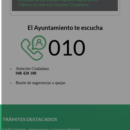
Cl@ve y accede a tu Carpeta Ciudadana
El Ayuntamiento te escucha
Atención Ciudadana
948 420 100
Buzón de sugerencias o quejas
Pasar
al
contenido
TRÁMITES DESTACADOS
principal
Licitaciones, concursos y convocatorias