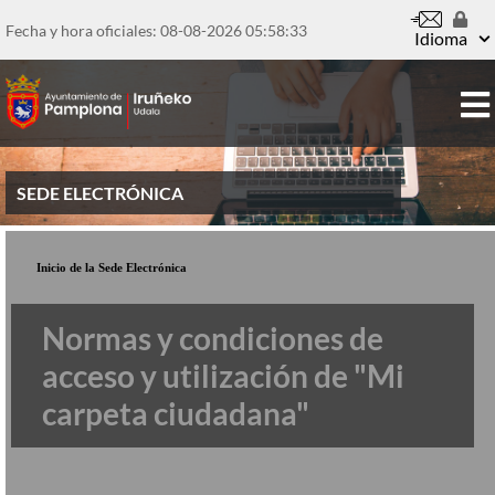
Pasar
al
Fecha y hora oficiales: 08-08-2026
05:58:34
Idioma
contenido
principal
SEDE ELECTRÓNICA
Inicio de la Sede Electrónica
Normas y condiciones de
acceso y utilización de "Mi
carpeta ciudadana"