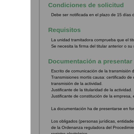
Condiciones de solicitud
Debe ser notificada en el plazo de 15 días 
Requisitos
La unidad tramitadora comprueba que el titu
Se necesita la firma del titular anterior o s
Documentación a presentar
Escrito de comunicación de la transmisión de
Transmisiones mortis causa: certificado de d
transmisión de la actividad.
Justificante de la titularidad de la actividad.
Justificante de constitución de la empresa, 
La documentación ha de presentarse en form
Los obligados (personas jurídicas, entidades
de la Ordenanza reguladora del Procedimien
registro electrónico.