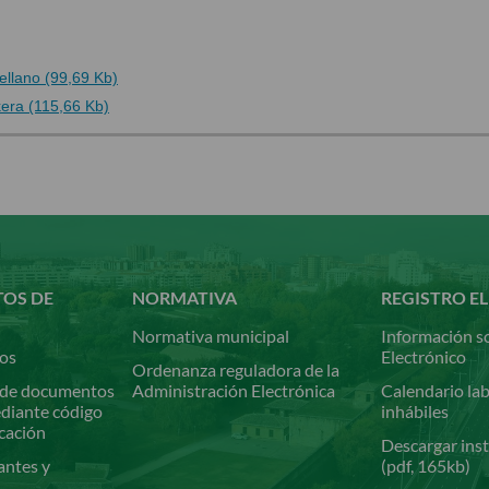
ellano (99,69 Kb)
era (115,66 Kb)
TOS DE
NORMATIVA
REGISTRO E
Normativa municipal
Información so
ios
Electrónico
Ordenanza reguladora de la
de documentos
Administración Electrónica
Calendario lab
ediante código
inhábiles
icación
Descargar inst
antes y
(pdf, 165kb)