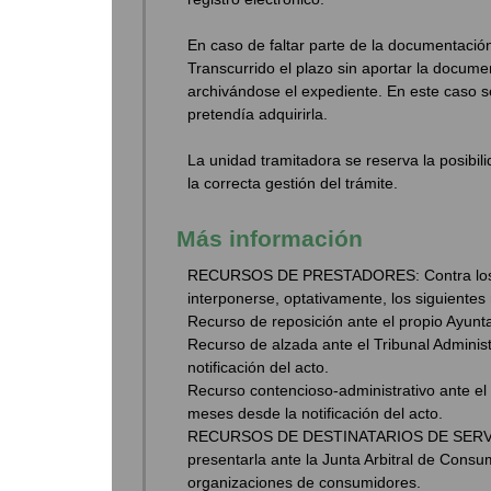
En caso de faltar parte de la documentación
Transcurrido el plazo sin aportar la docume
archivándose el expediente. En este caso se
pretendía adquirirla.
La unidad tramitadora se reserva la posibi
la correcta gestión del trámite.
Más información
RECURSOS DE PRESTADORES: Contra los act
interponerse, optativamente, los siguientes
Recurso de reposición ante el propio Ayunta
Recurso de alzada ante el Tribunal Administ
notificación del acto.
Recurso contencioso-administrativo ante el 
meses desde la notificación del acto.
RECURSOS DE DESTINATARIOS DE SERVICIOS
presentarla ante la Junta Arbitral de Consu
organizaciones de consumidores.