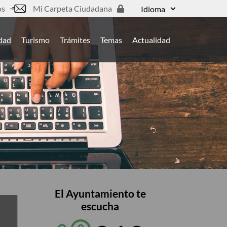
os
Mi Carpeta Ciudadana
Idioma
udad
Turismo
Trámites
Temas
Actualidad
El Ayuntamiento te
escucha