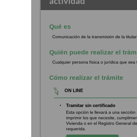
actividad
Qué es
Comunicación de la transmisión de la titular
Quién puede realizar el trám
Cualquier persona física o jurídica que sea ti
Cómo realizar el trámite
ON LINE
Tramitar sin certificado
Esta opción le llevará a una secció
imprimir los que necesite, cumplimen
Vivienda o en el Registro General d
requerida.