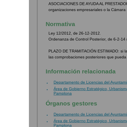
ASOCIACIONES DE AYUDA AL PRESTADOR: El 
organizaciones empresariales o la Cámara
Normativa
Ley 12/2012, de 26-12-2012.
Ordenanza de Control Posterior, de 6-2-14
PLAZO DE TRAMITACIÓN ESTIMADO: si la doc
las comprobaciones posteriores que pueda r
Información relacionada
Departamento de Licencias del Ayuntam
Área de Gobierno Estratégico, Urbanism
Pamplona
Órganos gestores
Departamento de Licencias del Ayuntam
Área de Gobierno Estratégico, Urbanism
Pamplona