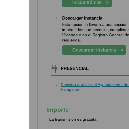
>
Iniciar trámite
Descargar instancia
Esta opción le llevará a una secció
imprimir los que necesite, cumplimen
Vivienda o en el Registro General d
requerida.
>
Descargar instancia
PRESENCIAL
Registro auxiliar del Ayuntamiento 
Pamplona
Importe
La transmisión es gratuita.