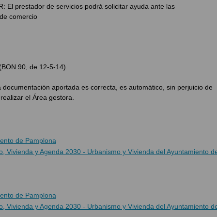
prestador de servicios podrá solicitar ayuda ante las
 de comercio
 (BON 90, de 12-5-14).
umentación aportada es correcta, es automático, sin perjuicio de
ealizar el Área gestora.
iento de Pamplona
o, Vivienda y Agenda 2030 - Urbanismo y Vivienda del Ayuntamiento d
iento de Pamplona
o, Vivienda y Agenda 2030 - Urbanismo y Vivienda del Ayuntamiento d