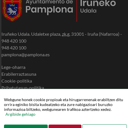
Iruñeko Udala. Udaletxe plaza,
zk.g.
31001 - Iruña (Nafarroa) -
948 420 100
948 420 100
pamplona@pamplona.es
Lege-oharra
Erabilerraztasuna
Cookie-politika
Pribatutasun-politika
Egoitzaren mapa
Webgune honek cookie propioak eta hirugarrenenak erabiltzen ditu
Laguntza
orrira eginiko bisita kudeatzeko eta zure nabigazioari buruzko
informazioa biltzeko, webgunearen trafikoa aztertzeko xedez.
Argibide gehiago