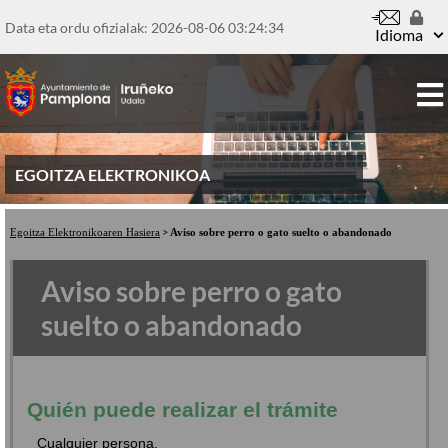
Pasar
al
Data eta ordu ofizialak: 2026-08-06
03:24:34
Idioma
contenido
principal
EGOITZA ELEKTRONIKOA
Egoitza Elektronikoaren Hasiera
Aviso sobre perro o gato suelto o abandonado
Aviso sobre perro o gato
suelto o abandonado
Quién puede realizar el trámite
Cualquier persona.