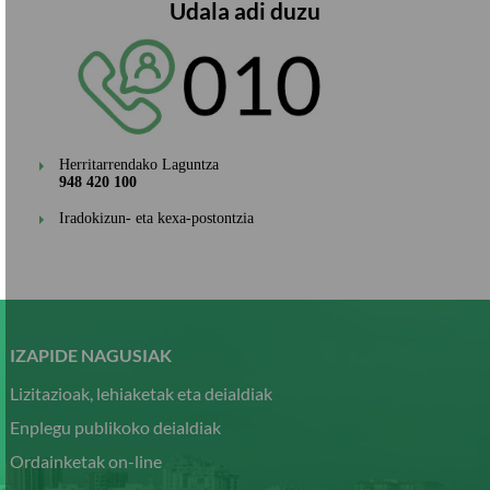
Udala adi duzu
Herritarrendako Laguntza
948 420 100
Iradokizun- eta kexa-postontzia
Pasar
al
contenido
IZAPIDE NAGUSIAK
principal
Lizitazioak, lehiaketak eta deialdiak
Enplegu publikoko deialdiak
Ordainketak on-line