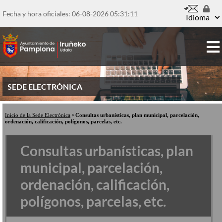
Pasar
al
Fecha y hora oficiales: 06-08-2026
05:31:12
Idioma
contenido
principal
SEDE ELECTRÓNICA
Inicio de la Sede Electrónica
Consultas urbanísticas, plan municipal, parcelación,
ordenación, calificación, polígonos, parcelas, etc.
Consultas urbanísticas, plan
municipal, parcelación,
ordenación, calificación,
polígonos, parcelas, etc.