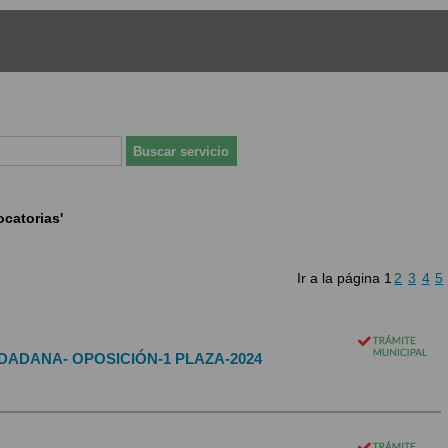
catorias'
Ir a la página
1
2
3
4
5
UDADANA- OPOSICIÓN-1 PLAZA-2024