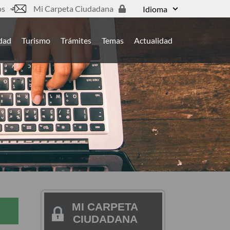
os
Mi Carpeta Ciudadana
Idioma
udad
Turismo
Trámites
Temas
Actualidad
MI CARPETA
CIUDADANA