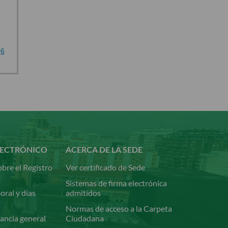
6
LECTRÓNICO
ACERCA DE LA SEDE
bre el Registro
Ver certificado de Sede
Sistemas de firma electrónica
oral y días
admitidos
Normas de acceso a la Carpeta
ancia general
Ciudadana