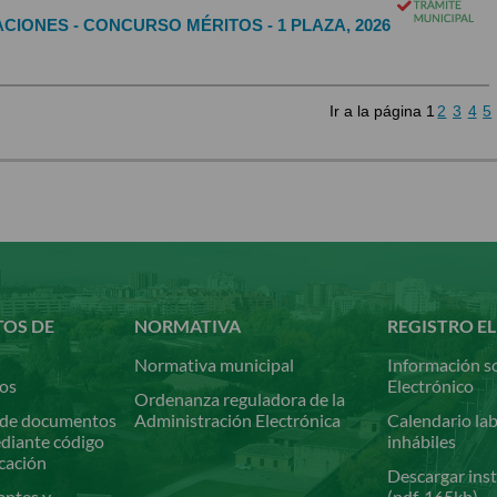
IONES - CONCURSO MÉRITOS - 1 PLAZA, 2026
Ir a la página
1
2
3
4
5
TOS DE
NORMATIVA
REGISTRO E
Normativa municipal
Información so
ios
Electrónico
Ordenanza reguladora de la
de documentos
Administración Electrónica
Calendario lab
ediante código
inhábiles
icación
Descargar inst
antes y
(pdf, 165kb)