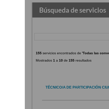
Búsqueda de servicios
155
servicios encontrados de
'Todas las convo
Mostrados
1
a
10
de
155
resultados
TÉCNICO/A DE PARTICIPACIÓN CI