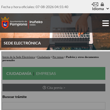
Pasar
al
Fecha y hora oficiales: 07-08-2026
04:55:40
Idioma
contenido
principal
SEDE ELECTRÓNICA
Inicio de la Sede Electrónica
Ciudadanía
Por temas
Padrón y otros documentos
personales
CIUDADANÍA
EMPRESAS
Cita previa >
Buscar trámite