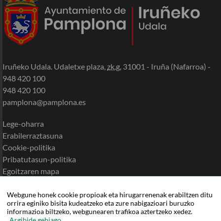
Iruñeko Udala. Udaletxe plaza,
zk.g.
31001 - Iruña (Nafarroa) -
948 420 100
948 420 100
pamplona@pamplona.es
Lege-oharra
Erabilerraztasuna
Cookie-politika
Pribatutasun-politika
Egoitzaren mapa
Laguntza
Webgune honek cookie propioak eta hirugarrenenak erabiltzen ditu
orrira eginiko bisita kudeatzeko eta zure nabigazioari buruzko
informazioa biltzeko, webgunearen trafikoa aztertzeko xedez.
Argibide gehiago