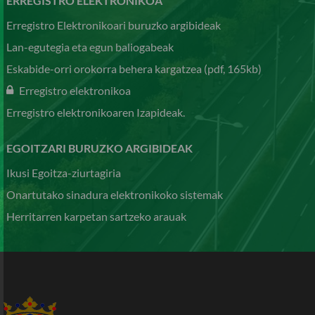
ERREGISTRO ELEKTRONIKOA
Erregistro Elektronikoari buruzko argibideak
Lan-egutegia eta egun baliogabeak
Eskabide-orri orokorra behera kargatzea (pdf, 165kb)
Erregistro elektronikoa
Erregistro elektronikoaren Izapideak.
EGOITZARI BURUZKO ARGIBIDEAK
Ikusi Egoitza-ziurtagiria
Onartutako sinadura elektronikoko sistemak
Herritarren karpetan sartzeko arauak