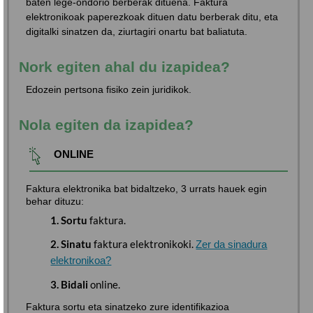
baten lege-ondorio berberak dituena. Faktura
elektronikoak paperezkoak dituen datu berberak ditu, eta
digitalki sinatzen da, ziurtagiri onartu bat baliatuta.
Nork egiten ahal du izapidea?
Edozein pertsona fisiko zein juridikok.
Nola egiten da izapidea?
ONLINE
Faktura elektronika bat bidaltzeko, 3 urrats hauek egin
behar dituzu:
1. Sortu
faktura.
2. Sinatu
faktura elektronikoki.
Zer da sinadura
elektronikoa?
3. Bidali
online.
Faktura sortu eta sinatzeko zure identifikazioa