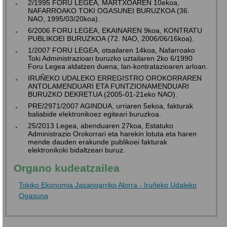
2/1995 FORU LEGEA, MARTXOAREN 10ekoa,
NAFARROAKO TOKI OGASUNEI BURUZKOA (36.
NAO, 1995/03/20koa).
6/2006 FORU LEGEA, EKAINAREN 9koa, KONTRATU
PUBLIKOEI BURUZKOA (72. NAO, 2006/06/16koa).
1/2007 FORU LEGEA, otsailaren 14koa, Nafarroako
Toki Administrazioari buruzko uztailaren 2ko 6/1990
Foru Legea aldatzen duena, lan-kontratazioaren arloan.
IRUÑEKO UDALEKO ERREGISTRO OROKORRAREN
ANTOLAMENDUARI ETA FUNTZIONAMENDUARI
BURUZKO DEKRETUA (2005-01-21eko NAO).
PRE/2971/2007 AGINDUA, urriaren 5ekoa, fakturak
baliabide elektronikoez egiteari buruzkoa.
25/2013 Legea, abenduaren 27koa, Estatuko
Administrazio Orokorrari eta harekin lotuta eta haren
mende dauden erakunde publikoei fakturak
elektronikoki bidaltzeari buruz.
Organo kudeatzailea
Tokiko Ekonomia Jasangarriko Alorra - Iruñeko Udaleko
Ogasuna