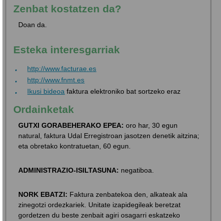
Zenbat kostatzen da?
Doan da.
Esteka interesgarriak
http://www.facturae.es
http://www.fnmt.es
Ikusi bideoa
faktura elektroniko bat sortzeko eraz
Ordainketak
GUTXI GORABEHERAKO EPEA:
oro har, 30 egun
natural, faktura Udal Erregistroan jasotzen denetik aitzina;
eta obretako kontratuetan, 60 egun.
ADMINISTRAZIO-ISILTASUNA:
negatiboa.
NORK EBATZI:
Faktura zenbatekoa den, alkateak ala
zinegotzi ordezkariek. Unitate izapidegileak beretzat
gordetzen du beste zenbait agiri osagarri eskatzeko