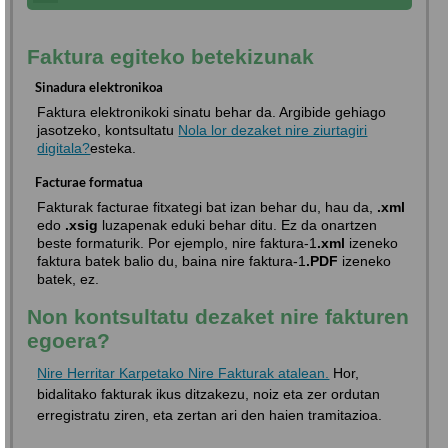
Faktura egiteko betekizunak
Sinadura elektronikoa
Faktura elektronikoki sinatu behar da. Argibide gehiago
jasotzeko, kontsultatu
Nola lor dezaket nire ziurtagiri
digitala?
esteka.
Facturae formatua
Fakturak facturae fitxategi bat izan behar du, hau da,
.xml
edo
.xsig
luzapenak eduki behar ditu. Ez da onartzen
beste formaturik. Por ejemplo, nire faktura-1
.xml
izeneko
faktura batek balio du, baina nire faktura-1
.PDF
izeneko
batek, ez.
Non kontsultatu dezaket nire fakturen
egoera?
Nire Herritar Karpetako Nire Fakturak atalean.
Hor,
bidalitako fakturak ikus ditzakezu, noiz eta zer ordutan
erregistratu ziren, eta zertan ari den haien tramitazioa.