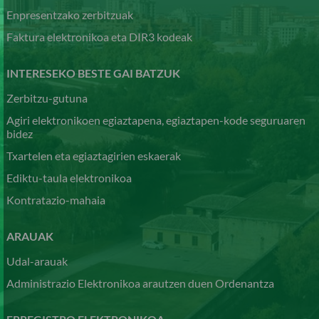
Enpresentzako zerbitzuak
Faktura elektronikoa eta DIR3 kodeak
INTERESEKO BESTE GAI BATZUK
Zerbitzu-gutuna
Agiri elektronikoen egiaztapena, egiaztapen-kode seguruaren
bidez
Txartelen eta egiaztagirien eskaerak
Ediktu-taula elektronikoa
Kontratazio-mahaia
ARAUAK
Udal-arauak
Administrazio Elektronikoa arautzen duen Ordenantza