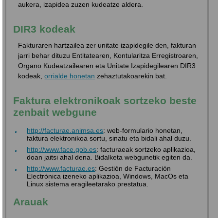
aukera, izapidea zuzen kudeatze aldera.
DIR3 kodeak
Fakturaren hartzailea zer unitate izapidegile den, fakturan
jarri behar dituzu Entitatearen, Kontularitza Erregistroaren,
Organo Kudeatzailearen eta Unitate Izapidegilearen DIR3
kodeak,
orrialde honetan
zehaztutakoarekin bat.
Faktura elektronikoak sortzeko beste
zenbait webgune
http://facturae.animsa.es
: web-formulario honetan,
faktura elektronikoa sortu, sinatu eta bidali ahal duzu.
http://www.face.gob.es
: facturaeak sortzeko aplikazioa,
doan jaitsi ahal dena. Bidalketa webgunetik egiten da.
http://www.facturae.es
: Gestión de Facturación
Electrónica izeneko aplikazioa, Windows, MacOs eta
Linux sistema eragileetarako prestatua.
Arauak