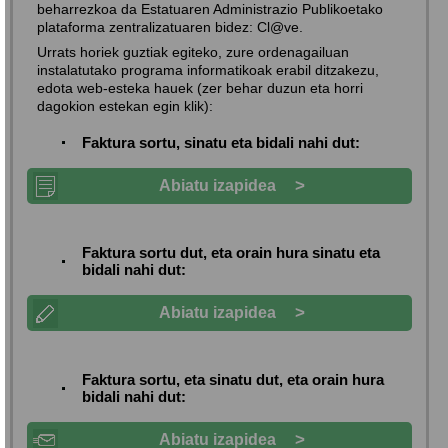
beharrezkoa da Estatuaren Administrazio Publikoetako
plataforma zentralizatuaren bidez: Cl@ve.
Urrats horiek guztiak egiteko, zure ordenagailuan
instalatutako programa informatikoak erabil ditzakezu,
edota web-esteka hauek (zer behar duzun eta horri
dagokion estekan egin klik):
Faktura sortu, sinatu eta bidali nahi dut:
>
Abiatu izapidea
Faktura sortu dut, eta
orain hura sinatu eta
bidali nahi dut:
>
Abiatu izapidea
Faktura sortu, eta sinatu dut, eta
orain hura
bidali nahi dut:
>
Abiatu izapidea