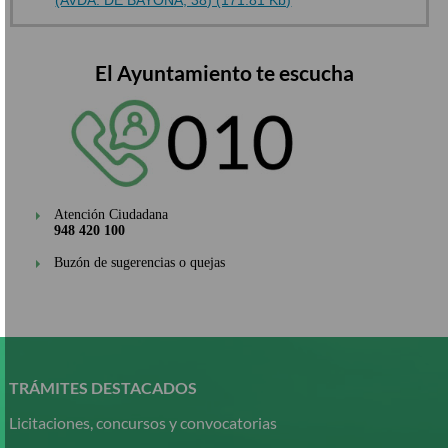
El Ayuntamiento te escucha
Atención Ciudadana
948 420 100
Buzón de sugerencias o quejas
Pasar
al
contenido
TRÁMITES DESTACADOS
principal
Licitaciones, concursos y convocatorias