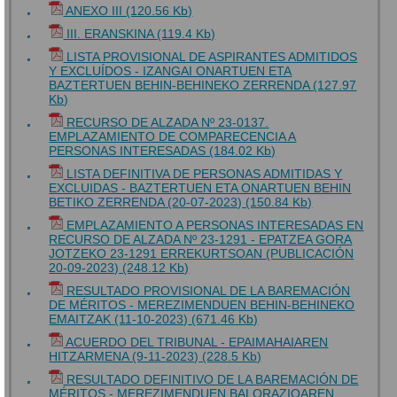
ANEXO III (120.56 Kb)
III. ERANSKINA (119.4 Kb)
LISTA PROVISIONAL DE ASPIRANTES ADMITIDOS
Y EXCLUÍDOS - IZANGAI ONARTUEN ETA
BAZTERTUEN BEHIN-BEHINEKO ZERRENDA (127.97
Kb)
RECURSO DE ALZADA Nº 23-0137.
EMPLAZAMIENTO DE COMPARECENCIA A
PERSONAS INTERESADAS (184.02 Kb)
LISTA DEFINITIVA DE PERSONAS ADMITIDAS Y
EXCLUIDAS - BAZTERTUEN ETA ONARTUEN BEHIN
BETIKO ZERRENDA (20-07-2023) (150.84 Kb)
EMPLAZAMIENTO A PERSONAS INTERESADAS EN
RECURSO DE ALZADA Nº 23-1291 - EPATZEA GORA
JOTZEKO 23-1291 ERREKURTSOAN (PUBLICACIÓN
20-09-2023) (248.12 Kb)
RESULTADO PROVISIONAL DE LA BAREMACIÓN
DE MÉRITOS - MEREZIMENDUEN BEHIN-BEHINEKO
EMAITZAK (11-10-2023) (671.46 Kb)
ACUERDO DEL TRIBUNAL - EPAIMAHAIAREN
HITZARMENA (9-11-2023) (228.5 Kb)
RESULTADO DEFINITIVO DE LA BAREMACIÓN DE
MÉRITOS - MEREZIMENDUEN BALORAZIOAREN