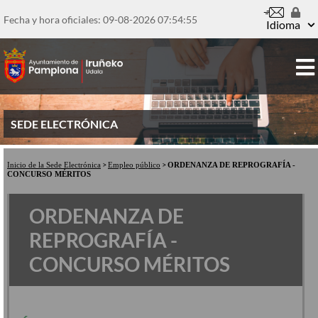
Pasar
al
Fecha y hora oficiales: 09-08-2026
07:54:56
Idioma
contenido
principal
SEDE ELECTRÓNICA
Inicio de la Sede Electrónica
Empleo público
ORDENANZA DE REPROGRAFÍA -
CONCURSO MÉRITOS
ORDENANZA DE
REPROGRAFÍA -
CONCURSO MÉRITOS