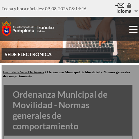
Pasar
al
Fecha y hora oficiales: 09-08-2026
08:14:46
Idioma
contenido
principal
SEDE ELECTRÓNICA
Inicio de la Sede Electrónica
Ordenanza Municipal de Movilidad - Normas generales
de comportamiento
Ordenanza Municipal de
Movilidad - Normas
generales de
comportamiento