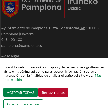
Ayuntamiento de Pamplona. Plaza Consistorial,
s/n
31001 -
Pamplona (Navarra)
948 420 100
pamplona@pamplona.es
Aviso legal
Accesibilidad
Política de cookies
Este sitio web utiliza cookies propias y de terceros para gestionar su
visita en la página, así como para recoger información sobre su
Política de privacidad
navegación con la finalidad de analizar el tráfio del sitio web.
Más
Mapa de la Sede
información
Ayuda
ACEPTAR TODAS
Rechazar todas
Guardar preferencias