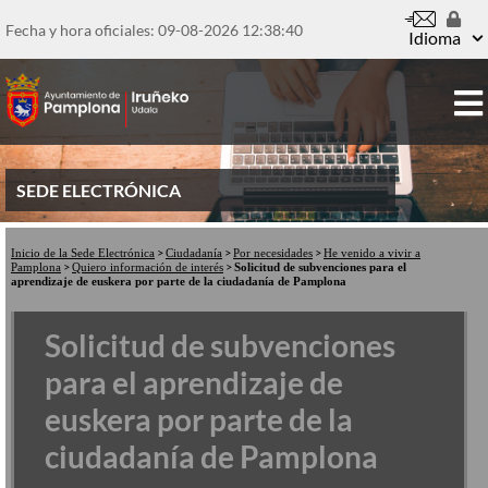
Pasar
al
Fecha y hora oficiales: 09-08-2026
12:38:40
Idioma
contenido
principal
SEDE ELECTRÓNICA
Inicio de la Sede Electrónica
Ciudadanía
Por necesidades
He venido a vivir a
Pamplona
Quiero información de interés
Solicitud de subvenciones para el
aprendizaje de euskera por parte de la ciudadanía de Pamplona
Solicitud de subvenciones
para el aprendizaje de
euskera por parte de la
ciudadanía de Pamplona