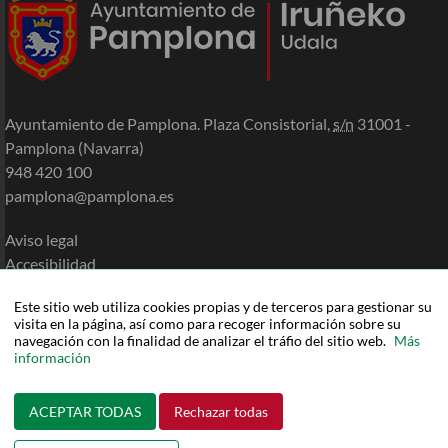
Ayuntamiento de Pamplona. Plaza Consistorial,
s/n
31001 -
Pamplona (Navarra)
948 420 100
pamplona@pamplona.es
Aviso legal
Accesibilidad
Política de cookies
Este sitio web utiliza cookies propias y de terceros para gestionar su
Política de privacidad
visita en la página, así como para recoger información sobre su
Mapa de la Sede
navegación con la finalidad de analizar el tráfio del sitio web.
Más
información
Ayuda
ACEPTAR TODAS
Rechazar todas