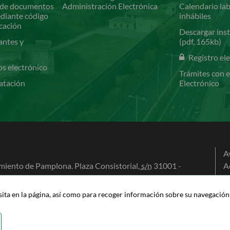
de documentos
Administración Electrónica
Calendario lab
ediante código
inhábiles
icación
Descargar inst
antes y
(pdf, 165kb)
Registro el
os electrónico
Trámites con e
atación
Electrónico
A
iento de Pamplona. Plaza Consistorial,
s/n
31001 -
A
na (Navarra)
P
0 100
P
isita en la página, así como para recoger información sobre su navegación c
na@pamplona.es
M
A