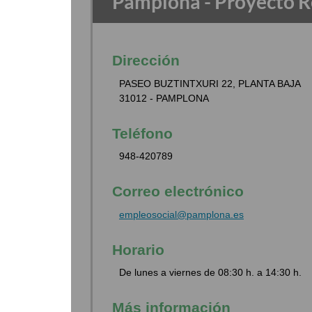
Pamplona - Proyecto R
Dirección
PASEO BUZTINTXURI 22, PLANTA BAJA
31012 - PAMPLONA
Teléfono
948-420789
Correo electrónico
empleosocial@pamplona.es
Horario
De lunes a viernes de 08:30 h. a 14:30 h.
Más información