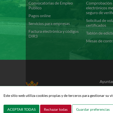
Convocatorias de Empleo
Comprobación 
Público
electrónicos m
seguro de verif
Pagos online
Solicitud de vol
Servicios para empresas
certificados
Factura electrónica y códigos
Tablón de edict
DIR3
Mesas de contr
Ayuntam
Pamplo
948 42
Este sitio web utiliza cookies propias y de terceros para gestionar su v
pamplo
ACEPTAR TODAS
Rechazar todas
Guardar preferencias