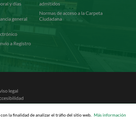
oral y días
admitidos
Normas de acceso a la Carpeta
ancia general
Ciudadana
ectrónico
nvío a Registro
viso legal
ccesibilidad
olítica de cookies
olítica de privacidad
on la finalidad de analizar el tráfio del sitio web.
Más información
apa de la Sede
yuda