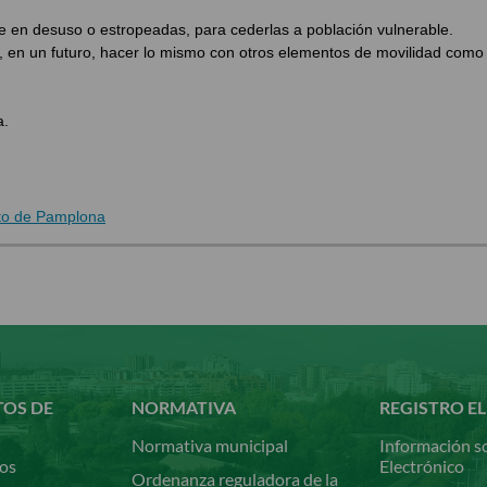
e en desuso o estropeadas, para cederlas a población vulnerable.
 y, en un futuro, hacer lo mismo con otros elementos de movilidad como
a.
nto de Pamplona
TOS DE
NORMATIVA
REGISTRO E
Normativa municipal
Información so
ios
Electrónico
Ordenanza reguladora de la