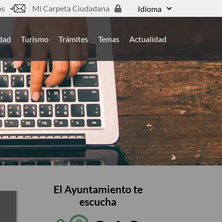
os
Mi Carpeta Ciudadana
Idioma
udad
Turismo
Trámites
Temas
Actualidad
El Ayuntamiento te
escucha