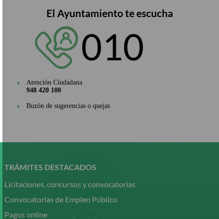
El Ayuntamiento te escucha
Atención Ciudadana
948 420 100
Buzón de sugerencias o quejas
Pasar
al
contenido
TRÁMITES DESTACADOS
principal
Licitaciones, concursos y convocatorias
Convocatorias de Empleo Público
Pagos online