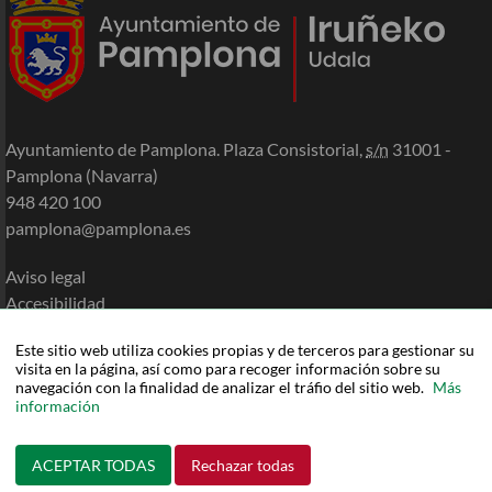
Ayuntamiento de Pamplona. Plaza Consistorial,
s/n
31001 -
Pamplona (Navarra)
948 420 100
pamplona@pamplona.es
Aviso legal
Accesibilidad
Política de cookies
Este sitio web utiliza cookies propias y de terceros para gestionar su
Política de privacidad
visita en la página, así como para recoger información sobre su
Mapa de la Sede
navegación con la finalidad de analizar el tráfio del sitio web.
Más
información
Ayuda
ACEPTAR TODAS
Rechazar todas