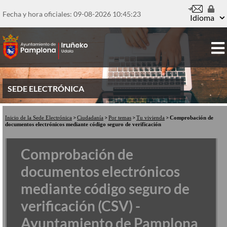
Pasar
al
Fecha y hora oficiales: 09-08-2026
10:45:23
Idioma
contenido
principal
SEDE ELECTRÓNICA
Inicio de la Sede Electrónica
Ciudadanía
Por temas
Tu vivienda
Comprobación de
documentos electrónicos mediante código seguro de verificación
Comprobación de
documentos electrónicos
mediante código seguro de
verificación (CSV) -
Ayuntamiento de Pamplona