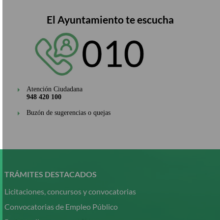
El Ayuntamiento te escucha
Atención Ciudadana
948 420 100
Buzón de sugerencias o quejas
Pasar
al
contenido
TRÁMITES DESTACADOS
principal
Licitaciones, concursos y convocatorias
Convocatorias de Empleo Público