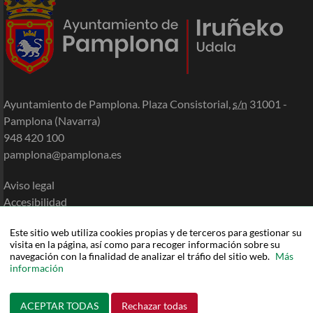
Ayuntamiento de Pamplona. Plaza Consistorial,
s/n
31001 -
Pamplona (Navarra)
948 420 100
pamplona@pamplona.es
Aviso legal
Accesibilidad
Política de cookies
Este sitio web utiliza cookies propias y de terceros para gestionar su
Política de privacidad
visita en la página, así como para recoger información sobre su
Mapa de la Sede
navegación con la finalidad de analizar el tráfio del sitio web.
Más
información
Ayuda
ACEPTAR TODAS
Rechazar todas