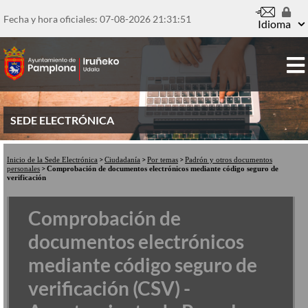
Pasar
al
Fecha y hora oficiales: 07-08-2026
21:31:51
Idioma
contenido
principal
SEDE ELECTRÓNICA
Inicio de la Sede Electrónica
Ciudadanía
Por temas
Padrón y otros documentos
personales
Comprobación de documentos electrónicos mediante código seguro de
verificación
Comprobación de
documentos electrónicos
mediante código seguro de
verificación (CSV) -