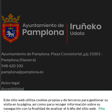
Ayuntamiento de Pamplona. Plaza Consistorial,
s/n
31001 -
Pamplona (Navarra)
948 420 100
pamplona@pamplona.es
Aviso legal
Accesibilidad
Política de cookies
Este sitio web utiliza cookies propias y de terceros para gestionar su
Política de privacidad
visita en la página, así como para recoger información sobre su
Mapa de la Sede
navegación con la finalidad de analizar el tráfio del sitio web.
Más