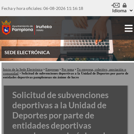
Pasar
al
Fecha y hora oficiales: 06-08-2026
11:16:18
Idioma
contenido
principal
SEDE ELECTRÓNICA
Inicio de la Sede Electrónica
Empresas
Por tema
Tu empresa, colectivo, asociación o
comunidad
Solicitud de subvenciones deportivas a la Unidad de Deportes por parte de
entidades deportivas pamplonesas sin ánimo de lucro
Solicitud de subvenciones
deportivas a la Unidad de
Deportes por parte de
entidades deportivas