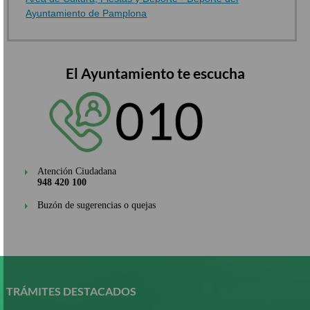
Ayuntamiento de Pamplona
El Ayuntamiento te escucha
Atención Ciudadana
948 420 100
Buzón de sugerencias o quejas
Pasar
al
contenido
TRÁMITES DESTACADOS
principal