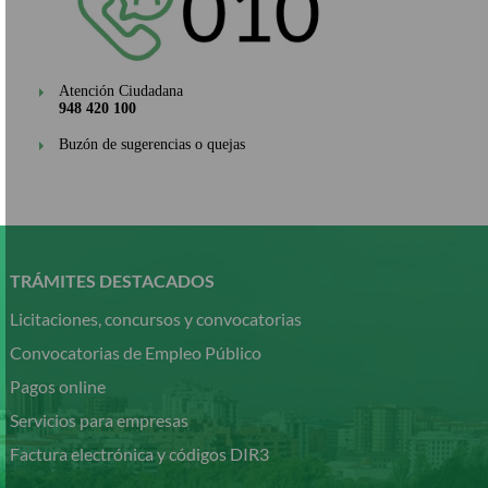
Atención Ciudadana
948 420 100
Buzón de sugerencias o quejas
Pasar
al
contenido
TRÁMITES DESTACADOS
principal
Licitaciones, concursos y convocatorias
Convocatorias de Empleo Público
Pagos online
Servicios para empresas
Factura electrónica y códigos DIR3