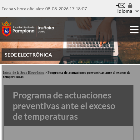
Pasar
al
Fecha y hora oficiales: 08-08-2026
17:18:07
Idioma
contenido
principal
SEDE ELECTRÓNICA
Inicio de la Sede Electrónica
Programa de actuaciones preventivas ante el exceso de
temperaturas
Programa de actuaciones
preventivas ante el exceso
de temperaturas