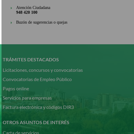
Atención Ciudadana
948 420 100
Buzón de sugerencias o quejas
Pasar
al
contenido
TRÁMITES DESTACADOS
principal
Licitaciones, concursos y convocatorias
Convocatorias de Empleo Público
Pagos online
Servicios para empresas
Factura electrónica y códigos DIR3
OTROS ASUNTOS DE INTERÉS
Carta de servicios