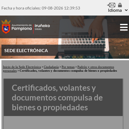
Pasar
al
Fecha y hora oficiales: 09-08-2026
12:39:54
Idioma
contenido
principal
SEDE ELECTRÓNICA
Inicio de la Sede Electrónica
Ciudadanía
Por temas
Padrón y otros documentos
personales
Certificados, volantes y documentos compulsa de bienes o propiedades
Certificados, volantes y
documentos compulsa de
bienes o propiedades