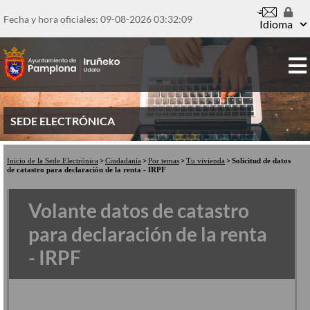
Pasar
al
Fecha y hora oficiales: 09-08-2026
03:32:10
Idioma
contenido
principal
SEDE ELECTRÓNICA
Inicio de la Sede Electrónica
Ciudadanía
Por temas
Tu vivienda
Solicitud de datos
de catastro para declaración de la renta - IRPF
Volante datos de catastro
para declaración de la renta
- IRPF