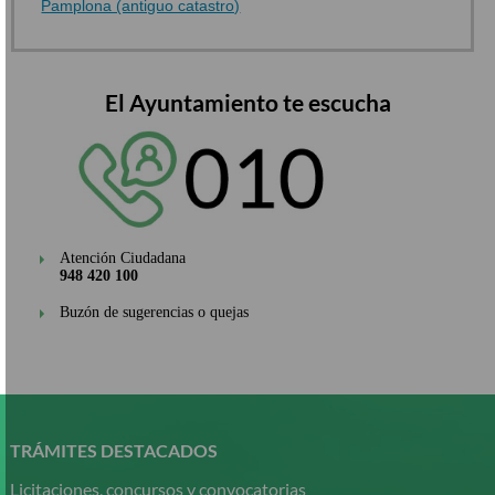
Pamplona (antiguo catastro)
El Ayuntamiento te escucha
Atención Ciudadana
948 420 100
Buzón de sugerencias o quejas
Pasar
al
contenido
TRÁMITES DESTACADOS
principal
Licitaciones, concursos y convocatorias