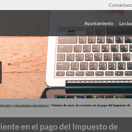
Contáctan
Ayuntamiento
La ci
rtificados y documentos electrónicos
Volante de estar al corriente en el pago del Impuesto de
riente en el pago del Impuesto de