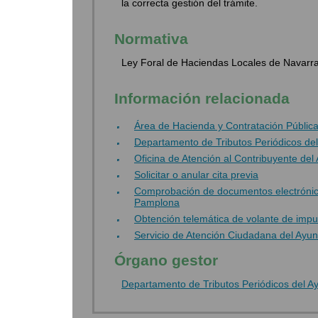
la correcta gestión del trámite.
Normativa
Ley Foral de Haciendas Locales de Navarra
Información relacionada
Área de Hacienda y Contratación Públi
Departamento de Tributos Periódicos de
Oficina de Atención al Contribuyente de
Solicitar o anular cita previa
Comprobación de documentos electrónico
Pamplona
Obtención telemática de volante de impu
Servicio de Atención Ciudadana del Ayun
Órgano gestor
Departamento de Tributos Periódicos del A