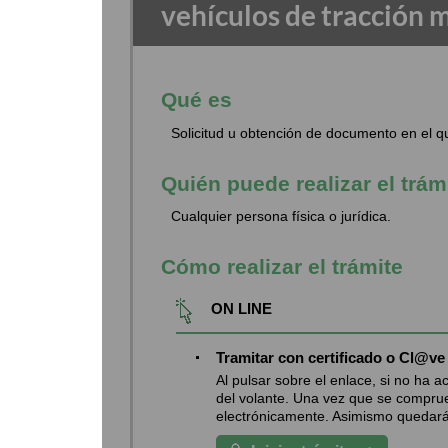
vehículos de tracción 
Qué es
Solicitud u obtención de documento en el qu
Quién puede realizar el trám
Cualquier persona física o jurídica.
Cómo realizar el trámite
ON LINE
Tramitar con certificado o Cl@ve
Al pulsar sobre el enlace, si no ha 
del volante. Una vez que se comprue
electrónicamente. Asimismo quedará