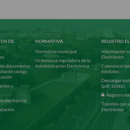
TOS DE
NORMATIVA
REGISTRO E
Normativa municipal
Información so
ios
Electrónico
Ordenanza reguladora de la
de documentos
Administración Electrónica
Calendario lab
ediante código
inhábiles
icación
Descargar inst
antes y
(pdf, 165kb)
Registro el
os electrónico
Trámites con e
atación
Electrónico