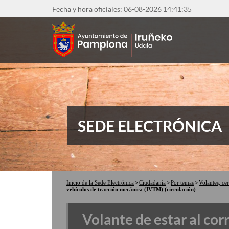
Pasar
Fecha y hora oficiales: 06-08-2026
14:41:36
al
contenido
principal
SEDE ELECTRÓNICA
Inicio de la Sede Electrónica
Ciudadanía
Por temas
Volantes, ce
vehículos de tracción mecánica (IVTM) (circulación)
Volante de estar al cor