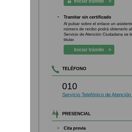
>
Iniciar trámite
Tramitar sin certificado
Al pulsar sobre el enlace un asistente
número de recibo podrá obtenerlo al 
Servicio de Atención Ciudadana se le 
titular.
>
Iniciar trámite
TELÉFONO
010
Servicio Telefónico de Atenció
PRESENCIAL
Cita previa