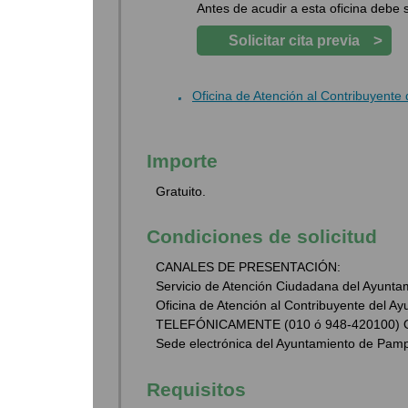
Antes de acudir a esta oficina debe so
>
Solicitar cita previa
Oficina de Atención al Contribuyent
Importe
Gratuito.
Condiciones de solicitud
CANALES DE PRESENTACIÓN:
Servicio de Atención Ciudadana del Ayuntam
Oficina de Atención al Contribuyente de
TELEFÓNICAMENTE (010 ó 948-420100)
Sede electrónica del Ayuntamiento de Pam
Requisitos