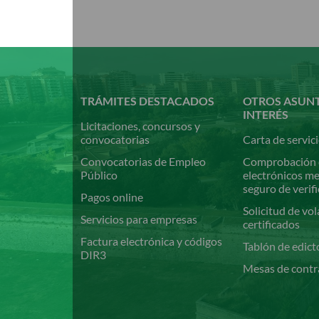
Pasar
al
contenido
principal
TRÁMITES DESTACADOS
OTROS ASUN
INTERÉS
Licitaciones, concursos y
convocatorias
Carta de servic
Convocatorias de Empleo
Comprobación 
Público
electrónicos m
seguro de verif
Pagos online
Solicitud de vol
Servicios para empresas
certificados
Factura electrónica y códigos
Tablón de edict
DIR3
Mesas de contr