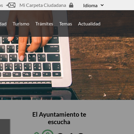
os
Mi Carpeta Ciudadana
Idioma
udad
Turismo
Trámites
Temas
Actualidad
El Ayuntamiento te
escucha