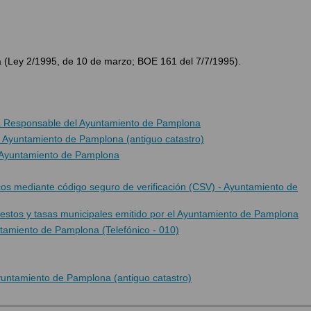
 (Ley 2/1995, de 10 de marzo; BOE 161 del 7/7/1995).
ca Responsable del Ayuntamiento de Pamplona
l Ayuntamiento de Pamplona (antiguo catastro)
l Ayuntamiento de Pamplona
s mediante código seguro de verificación (CSV) - Ayuntamiento de
estos y tasas municipales emitido por el Ayuntamiento de Pamplona
tamiento de Pamplona (Telefónico - 010)
yuntamiento de Pamplona (antiguo catastro)