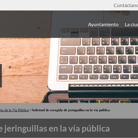
Contáctan
Ayuntamiento
La ci
so de la Vía Pública
Solicitud de recogida de jeringuillas en la vía pública
 jeringuillas en la vía pública