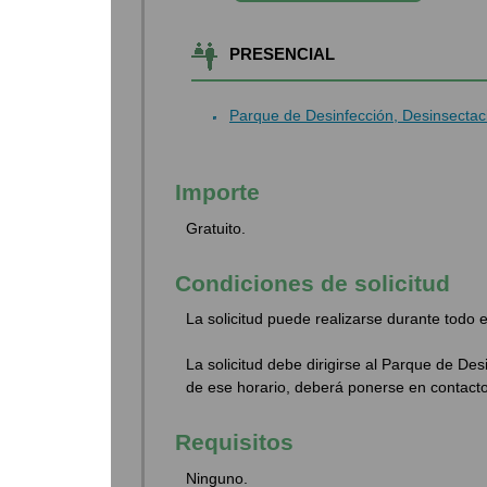
PRESENCIAL
Parque de Desinfección, Desinsectac
Importe
Gratuito.
Condiciones de solicitud
La solicitud puede realizarse durante todo e
La solicitud debe dirigirse al Parque de Des
de ese horario, deberá ponerse en contacto
Requisitos
Ninguno.