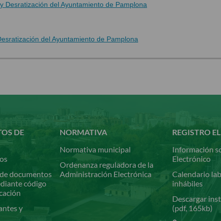
 y Desratización del Ayuntamiento de Pamplona
Desratización del Ayuntamiento de Pamplona
TOS DE
NORMATIVA
REGISTRO E
Normativa municipal
Información so
ios
Electrónico
Ordenanza reguladora de la
de documentos
Administración Electrónica
Calendario lab
ediante código
inhábiles
icación
Descargar inst
antes y
(pdf, 165kb)