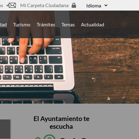
os
Mi Carpeta Ciudadana
Idioma
udad
Turismo
Trámites
Temas
Actualidad
El Ayuntamiento te
escucha