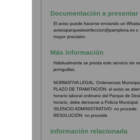
Documentación a presentar
El aviso puede hacerse enviando un WhatsA
avisosparquedesinfeccion@pamplona.es o ll
mayor precisión.
Más información
Habitualmente se presta este servicio sin n
jeringuillas.
NORMATIVA LEGAL: Ordenanzas Municipal
PLAZO DE TRAMITACIÓN: el aviso se atiende
horario laboral ordinario del Parque de Des
horario, debe derivarse a Policía Municipal.
SILENCIO ADMINISTRATIVO: no procede.
RESOLUCIÓN: no procede.
Información relacionada