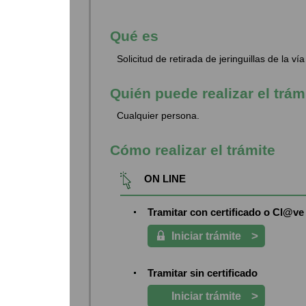
Qué es
Solicitud de retirada de jeringuillas de la vía
Quién puede realizar el trám
Cualquier persona.
Cómo realizar el trámite
ON LINE
Tramitar con certificado o Cl@ve
>
Iniciar trámite
Tramitar sin certificado
>
Iniciar trámite