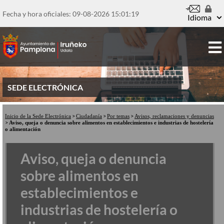
Pasar
al
Fecha y hora oficiales: 09-08-2026
15:01:20
Idioma
contenido
principal
SEDE ELECTRÓNICA
Inicio de la Sede Electrónica
Ciudadanía
Por temas
Avisos, reclamaciones y denuncias
Aviso, queja o denuncia sobre alimentos en establecimientos e industrias de hostelería
o alimentación
Aviso, queja o denuncia
sobre alimentos en
establecimientos e
industrias de hostelería o