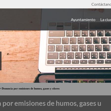
Contáctan
Ayuntamiento
La ci
Denuncia por emisiones de humos, gases y olores
a por emisiones de humos, gases u