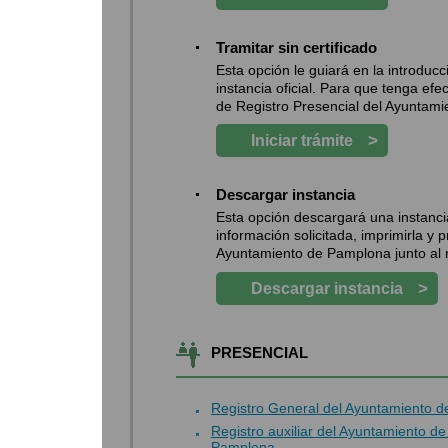
Tramitar sin certificado
Esta opción le guiará en la introdu
instancia oficial. Para que tenga efe
de Registro Presencial del Ayuntami
>
Iniciar trámite
Descargar instancia
Esta opción descargará una instancia
información solicitada, imprimirla y 
Ayuntamiento de Pamplona junto al 
>
Descargar instancia
PRESENCIAL
Registro General del Ayuntamiento 
Registro auxiliar del Ayuntamiento 
Pamplona