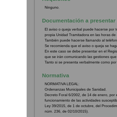
Ninguno.
Documentación a presentar
El aviso o queja verbal puede hacerse por
propia Unidad Tramitadora en las horas de o
También puede hacerse llamando al teléfono
Se recomienda que el aviso o queja se hag
En este caso se debe presentar en el Regis
que se irán comunicando las gestiones que 
Tanto si se presenta verbalmente como por 
Normativa
NORMATIVA LEGAL:
Ordenanzas Municipales de Sanidad.
Decreto Foral 6/2002, de 14 de enero, por e
funcionamiento de las actividades susceptib
Ley 39/2015, de 1 de octubre, del Procedim
núm. 236, de 02/10/2015).