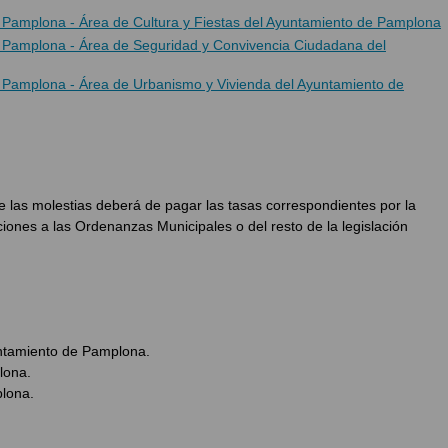
e Pamplona - Área de Cultura y Fiestas del Ayuntamiento de Pamplona
de Pamplona - Área de Seguridad y Convivencia Ciudadana del
de Pamplona - Área de Urbanismo y Vivienda del Ayuntamiento de
e las molestias deberá de pagar las tasas correspondientes por la
ciones a las Ordenanzas Municipales o del resto de la legislación
untamiento de Pamplona.
lona.
plona.