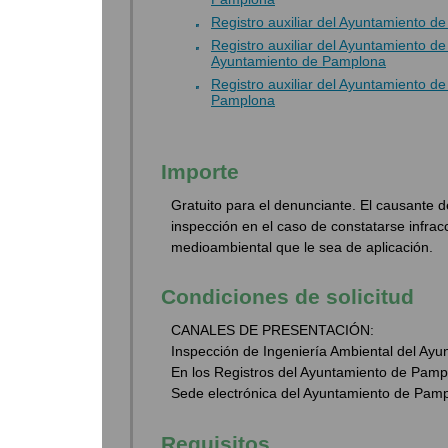
Registro auxiliar del Ayuntamiento d
Registro auxiliar del Ayuntamiento 
Ayuntamiento de Pamplona
Registro auxiliar del Ayuntamiento 
Pamplona
Importe
Gratuito para el denunciante. El causante d
inspección en el caso de constatarse infrac
medioambiental que le sea de aplicación.
Condiciones de solicitud
CANALES DE PRESENTACIÓN:
Inspección de Ingeniería Ambiental del Ay
En los Registros del Ayuntamiento de Pamp
Sede electrónica del Ayuntamiento de Pam
Requisitos