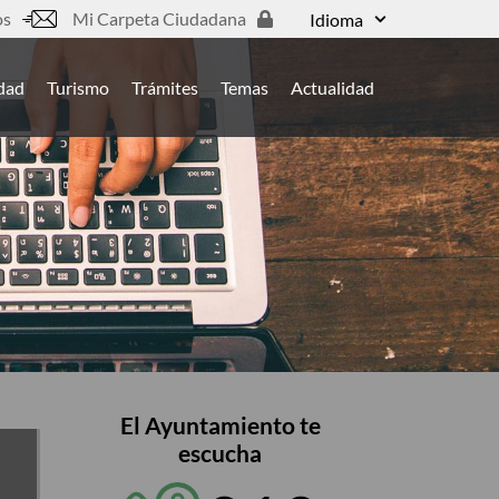
os
Mi Carpeta Ciudadana
Idioma
udad
Turismo
Trámites
Temas
Actualidad
El Ayuntamiento te
escucha