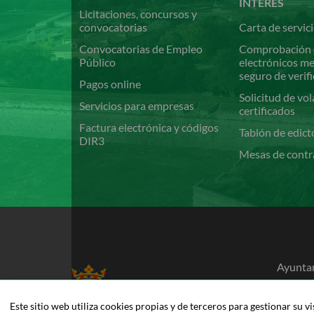
INTERÉS
Licitaciones, concursos y
convocatorias
Carta de servic
Convocatorias de Empleo
Comprobación 
Público
electrónicos m
seguro de verif
Pagos online
Solicitud de vol
Servicios para empresas
certificados
Factura electrónica y códigos
Tablón de edict
DIR3
Mesas de contr
Ayuntam
Pamplo
948 42
Este sitio web utiliza cookies propias y de terceros para gestionar su v