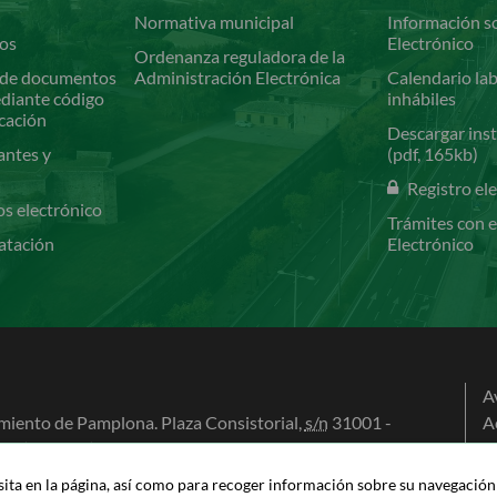
Normativa municipal
Información so
ios
Electrónico
Ordenanza reguladora de la
de documentos
Administración Electrónica
Calendario lab
ediante código
inhábiles
icación
Descargar inst
antes y
(pdf, 165kb)
Registro el
os electrónico
Trámites con e
atación
Electrónico
A
iento de Pamplona. Plaza Consistorial,
s/n
31001 -
A
na (Navarra)
P
0 100
P
isita en la página, así como para recoger información sobre su navegación c