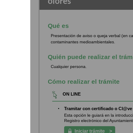
olores
Qué es
Presentación de aviso o queja verbal (en ca
contaminantes medioambientales.
Quién puede realizar el trám
Cualquier persona.
Cómo realizar el trámite
ON LINE
Tramitar con certificado o Cl@ve
Esta opción le guiará en la introduc
Registro electrónico del Ayuntamiento
>
Iniciar trámite