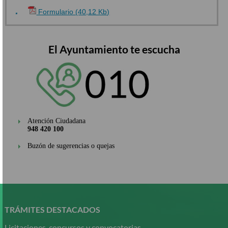
Formulario (40,12 Kb)
El Ayuntamiento te escucha
Atención Ciudadana
948 420 100
Buzón de sugerencias o quejas
Pasar
al
contenido
TRÁMITES DESTACADOS
principal
Licitaciones, concursos y convocatorias