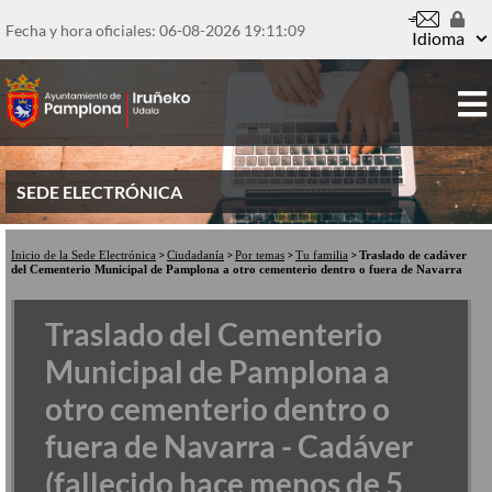
Pasar
al
Fecha y hora oficiales: 06-08-2026
19:11:10
Idioma
contenido
principal
SEDE ELECTRÓNICA
Inicio de la Sede Electrónica
Ciudadanía
Por temas
Tu familia
Traslado de cadáver
del Cementerio Municipal de Pamplona a otro cementerio dentro o fuera de Navarra
Traslado del Cementerio
Municipal de Pamplona a
otro cementerio dentro o
fuera de Navarra - Cadáver
(fallecido hace menos de 5