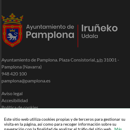
Ayuntamiento de Pamplona. Plaza Consistorial,
s/n
31001 -
Pamplona (Navarra)
948 420 100
pamplona@pamplona.es
Aviso legal
Accesibilidad
Política de cookies
Política de privacidad
Este sitio web utiliza cookies propias y de terceros para gestionar su
Mapa de la Sede
visita en la página, así como para recoger información sobre su
Ayuda
navegación con la finalidad de analizar el tráfio del sitio web.
Más