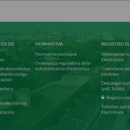
TOS DE
NORMATIVA
REGISTRO E
Normativa municipal
Información so
ios
Electrónico
Ordenanza reguladora de la
de documentos
Administración Electrónica
Calendario lab
ediante código
inhábiles
icación
Descargar inst
antes y
(pdf, 165kb)
Registro el
os electrónico
Trámites con e
atación
Electrónico