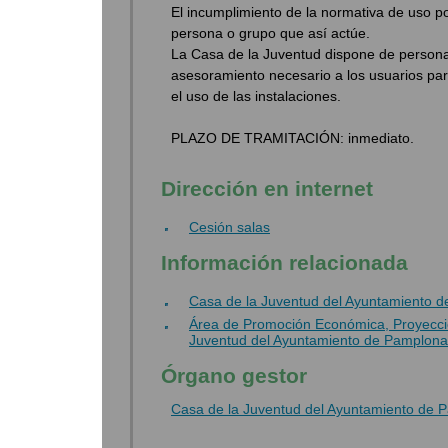
El incumplimiento de la normativa de uso p
persona o grupo que así actúe.
La Casa de la Juventud dispone de personal
asesoramiento necesario a los usuarios para
el uso de las instalaciones.
PLAZO DE TRAMITACIÓN: inmediato.
Dirección en internet
Cesión salas
Información relacionada
Casa de la Juventud del Ayuntamiento 
Área de Promoción Económica, Proyecció
Juventud del Ayuntamiento de Pamplona
Órgano gestor
Casa de la Juventud del Ayuntamiento de 