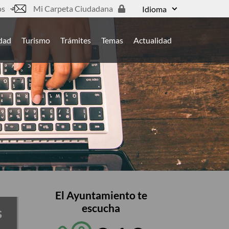
os
Mi Carpeta Ciudadana
Idioma
udad
Turismo
Trámites
Temas
Actualidad
El Ayuntamiento te
escucha
s