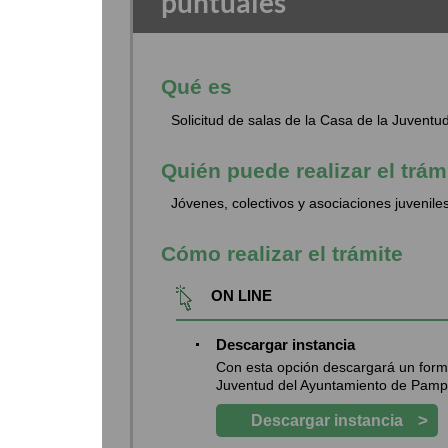
puntuales
Qué es
Solicitud de salas de la Casa de la Juventud
Quién puede realizar el trám
Jóvenes, colectivos y asociaciones juvenile
Cómo realizar el trámite
ON LINE
Descargar instancia
Con esta opción descargará un formu
Juventud del Ayuntamiento de Pamp
>
Descargar instancia