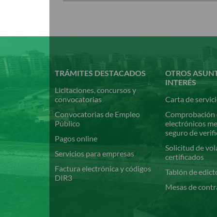
Pasar
al
contenido
principal
TRÁMITES DESTACADOS
OTROS ASUN
INTERÉS
Licitaciones, concursos y
convocatorias
Carta de servic
Convocatorias de Empleo
Comprobación 
Público
electrónicos m
seguro de verif
Pagos online
Solicitud de vol
Servicios para empresas
certificados
Factura electrónica y códigos
Tablón de edict
DIR3
Mesas de contr