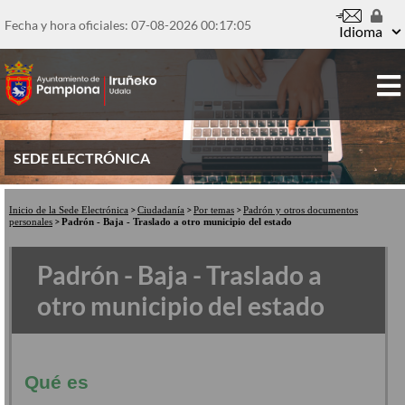
Pasar
al
Fecha y hora oficiales: 07-08-2026
00:17:05
Idioma
contenido
principal
SEDE ELECTRÓNICA
Inicio de la Sede Electrónica
Ciudadanía
Por temas
Padrón y otros documentos
personales
Padrón - Baja - Traslado a otro municipio del estado
Padrón - Baja - Traslado a
otro municipio del estado
Qué es