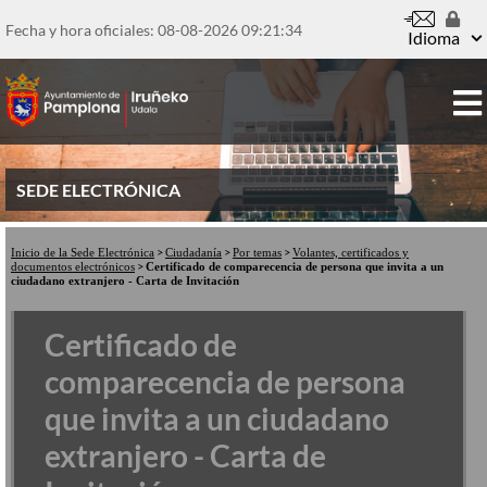
Pasar
al
Fecha y hora oficiales: 08-08-2026
09:21:34
Idioma
contenido
principal
SEDE ELECTRÓNICA
Inicio de la Sede Electrónica
Ciudadanía
Por temas
Volantes, certificados y
documentos electrónicos
Certificado de comparecencia de persona que invita a un
ciudadano extranjero - Carta de Invitación
Certificado de
comparecencia de persona
que invita a un ciudadano
extranjero - Carta de