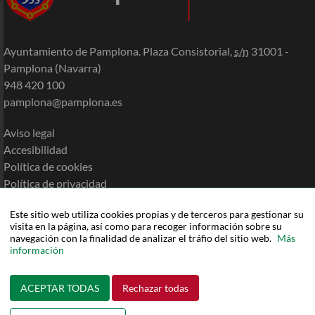
Ayuntamiento de Pamplona. Plaza Consistorial,
s/n
31001 -
Pamplona (Navarra)
948 420 100
pamplona@pamplona.es
Aviso legal
Accesibilidad
Política de cookies
Política de privacidad
Mapa de la Sede
Este sitio web utiliza cookies propias y de terceros para gestionar su
Ayuda
visita en la página, así como para recoger información sobre su
navegación con la finalidad de analizar el tráfio del sitio web.
Más
información
ACEPTAR TODAS
Rechazar todas