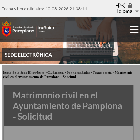
Pasar
al
Fecha y hora oficiales: 10-08-2026
21:38:15
Idioma
contenido
principal
SEDE ELECTRÓNICA
Inicio de la Sede Electrónica
Ciudadanía
Por necesidades
Tengo pareja
Matrimonio
civil en el Ayuntamiento de Pamplona - Solicitud
Matrimonio civil en el
Ayuntamiento de Pamplona
- Solicitud