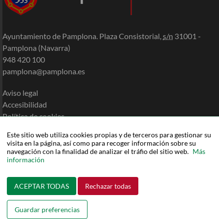
Ayuntamiento de Pamplona. Plaza Consistorial,
s/n
31001 -
Pamplona (Navarra)
948 420 100
pamplona@pamplona.es
Aviso legal
Accesibilidad
Política de cookies
Política de privacidad
Este sitio web utiliza cookies propias y de terceros para gestionar su
Mapa de la Sede
visita en la página, así como para recoger información sobre su
Ayuda
navegación con la finalidad de analizar el tráfio del sitio web.
Más
información
ACEPTAR TODAS
Rechazar todas
Guardar preferencias