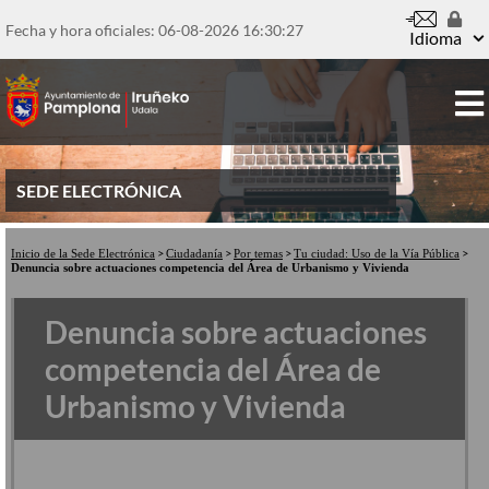
Pasar
al
Fecha y hora oficiales: 06-08-2026
16:30:28
Idioma
contenido
principal
SEDE ELECTRÓNICA
Inicio de la Sede Electrónica
Ciudadanía
Por temas
Tu ciudad: Uso de la Vía Pública
Denuncia sobre actuaciones competencia del Área de Urbanismo y Vivienda
Denuncia sobre actuaciones
competencia del Área de
Urbanismo y Vivienda