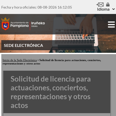
Pasar
al
Fecha y hora oficiales: 08-08-2026
16:12:06
Idioma
contenido
principal
SEDE ELECTRÓNICA
Inicio de la Sede Electrónica
Solicitud de licencia para actuaciones, conciertos,
representaciones y otros actos
Solicitud de licencia para
actuaciones, conciertos,
representaciones y otros
actos