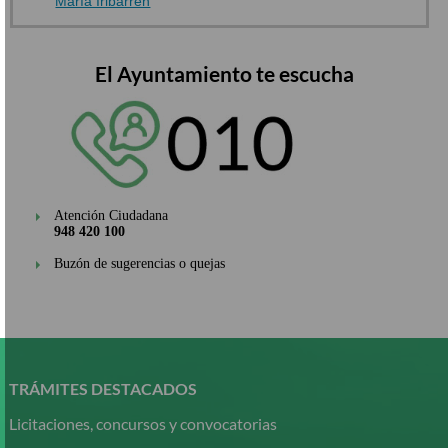
María Iribarren
El Ayuntamiento te escucha
Atención Ciudadana
948 420 100
Buzón de sugerencias o quejas
Pasar
al
contenido
TRÁMITES DESTACADOS
principal
Licitaciones, concursos y convocatorias