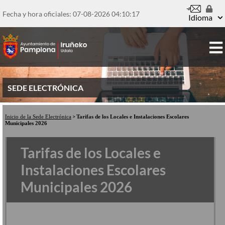
Pasar
al
Fecha y hora oficiales: 07-08-2026
04:10:17
Idioma
contenido
principal
SEDE ELECTRÓNICA
Inicio de la Sede Electrónica
Tarifas de los Locales e Instalaciones Escolares
Municipales 2026
Tarifas de los Locales e
Instalaciones Escolares
Municipales 2026