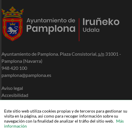
Ayuntamiento de Pamplona. Plaza Consistorial,
s/n
31001 -
Pamplona (Navarra)
948 420 100
pamplona@pamplona.es
Aviso legal
Accesibilidad
Política de cookies
Política de privacidad
Este sitio web utiliza cookies propias y de terceros para gestionar su
visita en la página, así como para recoger información sobre su
Mapa de la Sede
navegación con la finalidad de analizar el tráfio del sitio web.
Más
Ayuda
información