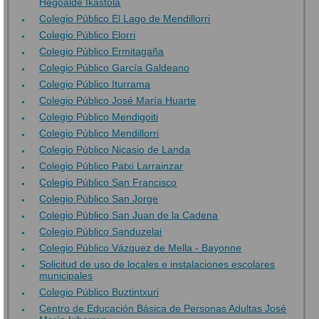
Hegoalde Ikastola
Colegio Público El Lago de Mendillorri
Colegio Público Elorri
Colegio Público Ermitagaña
Colegio Público García Galdeano
Colegio Público Iturrama
Colegio Público José María Huarte
Colegio Público Mendigoiti
Colegio Público Mendillorri
Colegio Público Nicasio de Landa
Colegio Público Patxi Larrainzar
Colegio Público San Francisco
Colegio Público San Jorge
Colegio Público San Juan de la Cadena
Colegio Público Sanduzelai
Colegio Público Vázquez de Mella - Bayonne
Solicitud de uso de locales e instalaciones escolares
municipales
Colegio Público Buztintxuri
Centro de Educación Básica de Personas Adultas José