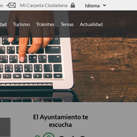
os
Mi Carpeta Ciudadana
Idioma
udad
Turismo
Trámites
Temas
Actualidad
El Ayuntamiento te
escucha