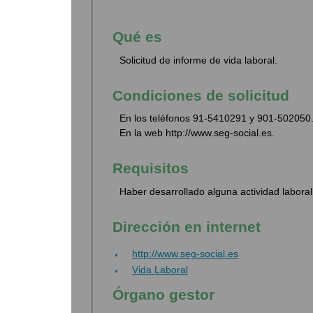
Qué es
Solicitud de informe de vida laboral.
Condiciones de solicitud
En los teléfonos 91-5410291 y 901-502050
En la web http://www.seg-social.es.
Requisitos
Haber desarrollado alguna actividad labora
Dirección en internet
http://www.seg-social.es
Vida Laboral
Órgano gestor