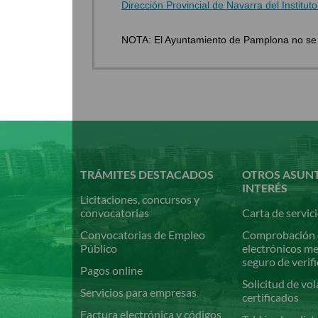
Dirección Provincial de Navarra del Institu
NOTA: El Ayuntamiento de Pamplona no se re
Pasar
al
contenido
principal
TRÁMITES DESTACADOS
OTROS ASUN
INTERÉS
Licitaciones, concursos y
convocatorias
Carta de servic
Convocatorias de Empleo
Comprobación 
Público
electrónicos m
seguro de verif
Pagos online
Solicitud de vol
Servicios para empresas
certificados
Factura electrónica y códigos