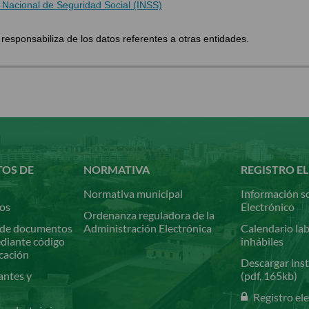
to Nacional de Seguridad Social (INSS)
sponsabiliza de los datos referentes a otras entidades.
TOS DE
NORMATIVA
REGISTRO E
Normativa municipal
Información so
ios
Electrónico
Ordenanza reguladora de la
de documentos
Administración Electrónica
Calendario lab
ediante código
inhábiles
icación
Descargar inst
antes y
(pdf, 165kb)
Registro el