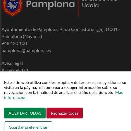
Ayuntamiento de Pamplona. Plaza Consistorial,
s/n
31001 -
Pamplona (Navarra)
948 420 100
pamplona@pamplona.es
Aviso legal
Accesibilidad
Política de cookies
Este sitio web utiliza cookies propias y de terceros para gestionar su
Política de privacidad
visita en la página, así como para recoger información sobre su
Mapa de la Sede
navegación con la finalidad de analizar el tráfio del sitio web.
Más
información
Ayuda
ACEPTAR TODAS
Rechazar todas
Guardar preferencias