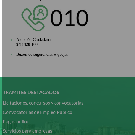
Atención Ciudadana
948 420 100
Buzón de sugerencias o quejas
Pasar
al
contenido
TRÁMITES DESTACADOS
principal
Licitaciones, concursos y convocatorias
Convocatorias de Empleo Público
Pagos online
Servicios para empresas