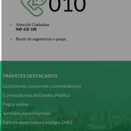
Atención Ciudadana
948 420 100
Buzón de sugerencias o quejas
Pasar
al
contenido
TRÁMITES DESTACADOS
principal
Licitaciones, concursos y convocatorias
Convocatorias de Empleo Público
Pagos online
Servicios para empresas
Factura electrónica y códigos DIR3