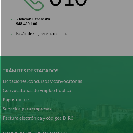
Atención Ciudadana
948 420 100
Buzón de sugerencias o quejas
Pasar
al
contenido
TRÁMITES DESTACADOS
principal
Licitaciones, concursos y convocatorias
Convocatorias de Empleo Público
Pagos online
Servicios para empresas
Factura electrónica y códigos DIR3
OTROS ASUNTOS DE INTERÉS