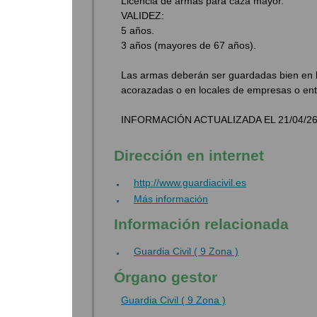
Licencia de armas para caza mayor.
VALIDEZ:
5 años.
3 años (mayores de 67 años).
Las armas deberán ser guardadas bien en los
acorazadas o en locales de empresas o ent
INFORMACIÓN ACTUALIZADA EL 21/04/26
Dirección en internet
http://www.guardiacivil.es
Más información
Información relacionada
Guardia Civil ( 9 Zona )
Órgano gestor
Guardia Civil ( 9 Zona )