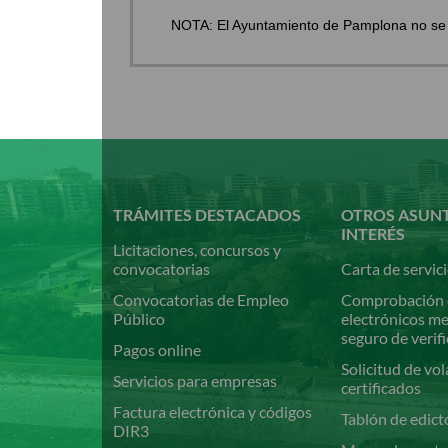
NOTA: El Ayuntamiento de Pamplona no se re
Pasar
al
contenido
principal
TRÁMITES DESTACADOS
OTROS ASUN
INTERÉS
Licitaciones, concursos y
convocatorias
Carta de servic
Convocatorias de Empleo
Comprobación 
Público
electrónicos m
seguro de verif
Pagos online
Solicitud de vol
Servicios para empresas
certificados
Factura electrónica y códigos
Tablón de edict
DIR3