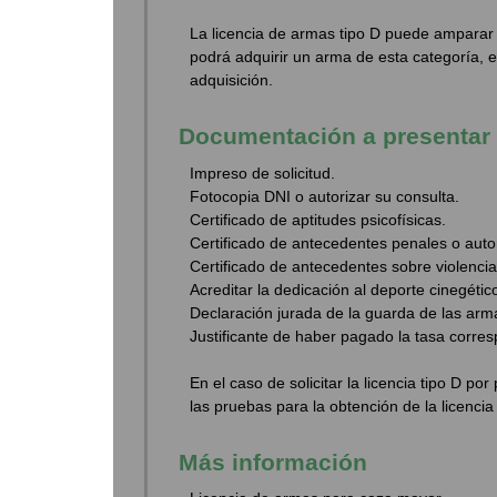
La licencia de armas tipo D puede amparar 
podrá adquirir un arma de esta categoría, e
adquisición.
Documentación a presentar
Impreso de solicitud.
Fotocopia DNI o autorizar su consulta.
Certificado de aptitudes psicofísicas.
Certificado de antecedentes penales o autor
Certificado de antecedentes sobre violencia
Acreditar la dedicación al deporte cinegético
Declaración jurada de la guarda de las arma
Justificante de haber pagado la tasa corres
En el caso de solicitar la licencia tipo D p
las pruebas para la obtención de la licenci
Más información