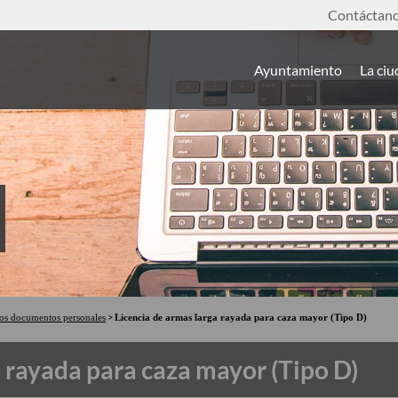
Contáctan
Ayuntamiento
La ci
ros documentos personales
Licencia de armas larga rayada para caza mayor (Tipo D)
a rayada para caza mayor (Tipo D)