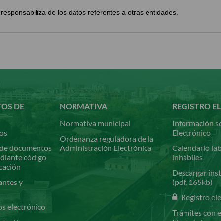
sponsabiliza de los datos referentes a otras entidades.
TOS DE
NORMATIVA
REGISTRO E
Normativa municipal
Información so
ios
Electrónico
Ordenanza reguladora de la
de documentos
Administración Electrónica
Calendario lab
ediante código
inhábiles
icación
Descargar inst
antes y
(pdf, 165kb)
Registro el
os electrónico
Trámites con e