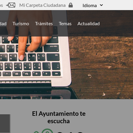
os
Mi Carpeta Ciudadana
Idioma
udad
Turismo
Trámites
Temas
Actualidad
El Ayuntamiento te
escucha