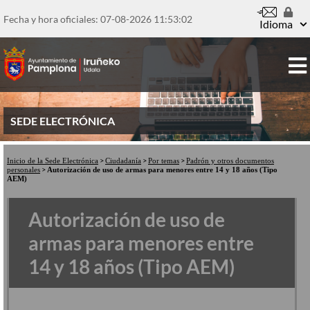
Pasar
al
Fecha y hora oficiales: 07-08-2026
11:53:03
Idioma
contenido
principal
SEDE ELECTRÓNICA
Inicio de la Sede Electrónica
Ciudadanía
Por temas
Padrón y otros documentos
personales
Autorización de uso de armas para menores entre 14 y 18 años (Tipo
AEM)
Autorización de uso de
armas para menores entre
14 y 18 años (Tipo AEM)