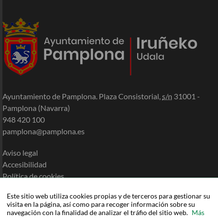
Ayuntamiento de Pamplona. Plaza Consistorial,
s/n
31001 -
Pamplona (Navarra)
948 420 100
pamplona@pamplona.es
Aviso legal
Accesibilidad
Política de cookies
Política de privacidad
Este sitio web utiliza cookies propias y de terceros para gestionar su
Mapa de la Sede
visita en la página, así como para recoger información sobre su
Ayuda
navegación con la finalidad de analizar el tráfio del sitio web.
Más