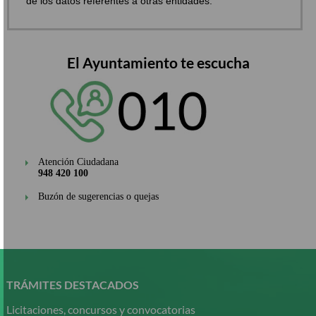
de los datos referentes a otras entidades.
El Ayuntamiento te escucha
Atención Ciudadana
948 420 100
Buzón de sugerencias o quejas
Pasar
al
contenido
TRÁMITES DESTACADOS
principal
Licitaciones, concursos y convocatorias