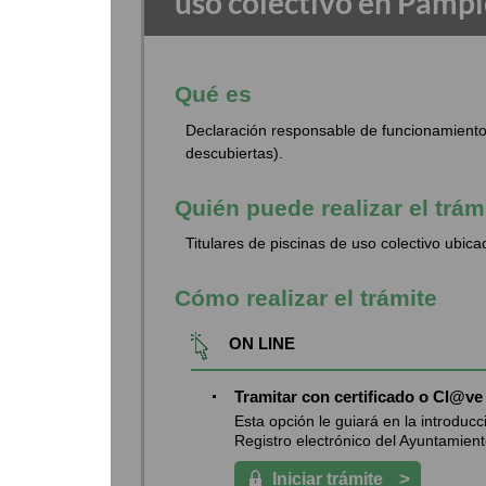
uso colectivo en Pamp
Qué es
Declaración responsable de funcionamiento 
descubiertas).
Quién puede realizar el trám
Titulares de piscinas de uso colectivo ubi
Cómo realizar el trámite
ON LINE
Tramitar con certificado o Cl@ve
Esta opción le guiará en la introduc
Registro electrónico del Ayuntamiento
>
Iniciar trámite