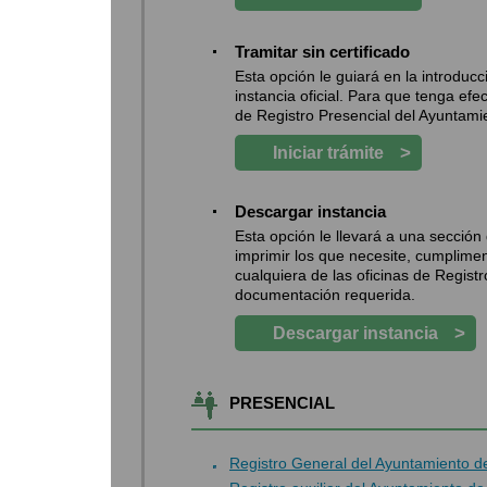
Tramitar sin certificado
Esta opción le guiará en la introdu
instancia oficial. Para que tenga efe
de Registro Presencial del Ayuntami
>
Iniciar trámite
Descargar instancia
Esta opción le llevará a una secció
imprimir los que necesite, cumplimen
cualquiera de las oficinas de Regist
documentación requerida.
>
Descargar instancia
PRESENCIAL
Registro General del Ayuntamiento 