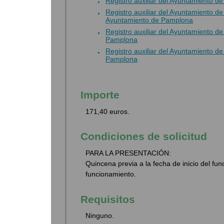
Registro auxiliar del Ayuntamiento d
Registro auxiliar del Ayuntamiento 
Ayuntamiento de Pamplona
Registro auxiliar del Ayuntamiento 
Pamplona
Registro auxiliar del Ayuntamiento 
Pamplona
Importe
171,40 euros.
Condiciones de solicitud
PARA LA PRESENTACIÓN:
Quincena previa a la fecha de inicio del fu
funcionamiento.
Requisitos
Ninguno.