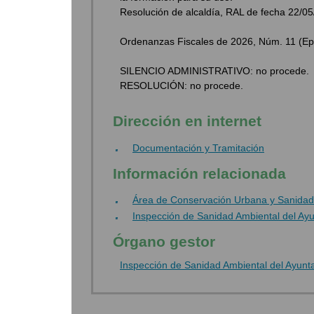
Resolución de alcaldía, RAL de fecha 22/05
Ordenanzas Fiscales de 2026, Núm. 11 (Epíg
SILENCIO ADMINISTRATIVO: no procede.
RESOLUCIÓN: no procede.
Dirección en internet
Documentación y Tramitación
Información relacionada
Área de Conservación Urbana y Sanidad
Inspección de Sanidad Ambiental del A
Órgano gestor
Inspección de Sanidad Ambiental del Ayun