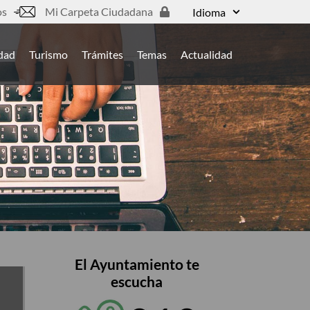
os
Mi Carpeta Ciudadana
Idioma
udad
Turismo
Trámites
Temas
Actualidad
El Ayuntamiento te
escucha