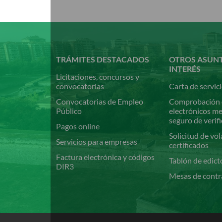
Pasar
al
contenido
principal
TRÁMITES DESTACADOS
OTROS ASUN
INTERÉS
Licitaciones, concursos y
convocatorias
Carta de servic
Convocatorias de Empleo
Comprobación 
Público
electrónicos m
seguro de verif
Pagos online
Solicitud de vol
Servicios para empresas
certificados
Factura electrónica y códigos
Tablón de edict
DIR3
Mesas de contr