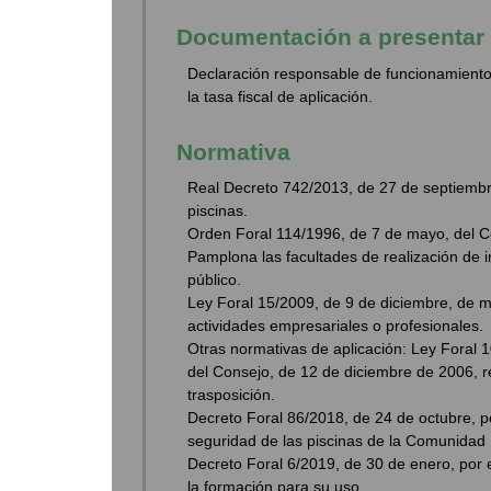
Documentación a presentar
Declaración responsable de funcionamiento 
la tasa fiscal de aplicación.
Normativa
Real Decreto 742/2013, de 27 de septiembre,
piscinas.
Orden Foral 114/1996, de 7 de mayo, del C
Pamplona las facultades de realización de 
público.
Ley Foral 15/2009, de 9 de diciembre, de m
actividades empresariales o profesionales.
Otras normativas de aplicación: Ley Foral 
del Consejo, de 12 de diciembre de 2006, re
trasposición.
Decreto Foral 86/2018, de 24 de octubre, po
seguridad de las piscinas de la Comunidad 
Decreto Foral 6/2019, de 30 de enero, por e
la formación para su uso.