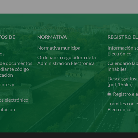
TOS DE
NORMATIVA
REGISTRO E
Normativa municipal
Información so
ios
Electrónico
Ordenanza reguladora de la
de documentos
Administración Electrónica
Calendario lab
ediante código
inhábiles
icación
Descargar inst
antes y
(pdf, 165kb)
Registro el
os electrónico
Trámites con e
atación
Electrónico