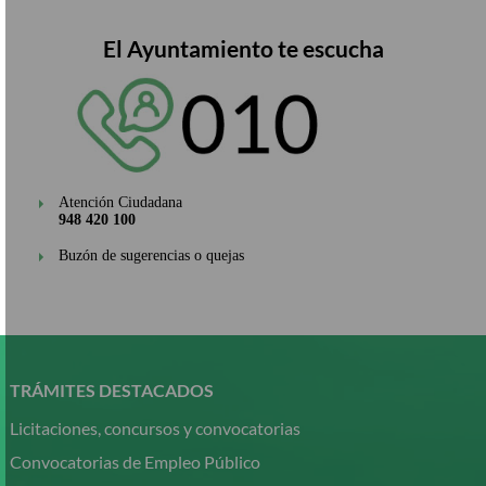
El Ayuntamiento te escucha
Atención Ciudadana
948 420 100
Buzón de sugerencias o quejas
Pasar
al
contenido
TRÁMITES DESTACADOS
principal
Licitaciones, concursos y convocatorias
Convocatorias de Empleo Público