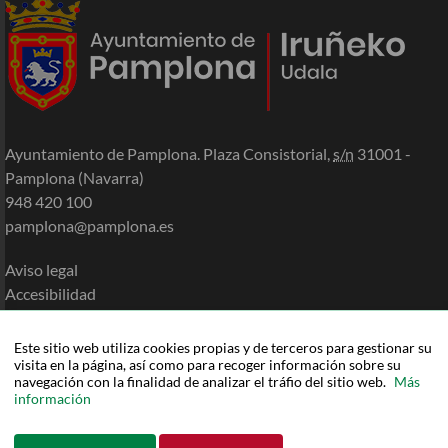
Ayuntamiento de Pamplona. Plaza Consistorial,
s/n
31001 -
Pamplona (Navarra)
948 420 100
pamplona@pamplona.es
Aviso legal
Accesibilidad
Política de cookies
Política de privacidad
Este sitio web utiliza cookies propias y de terceros para gestionar su
visita en la página, así como para recoger información sobre su
Mapa de la Sede
navegación con la finalidad de analizar el tráfio del sitio web.
Más
Ayuda
información