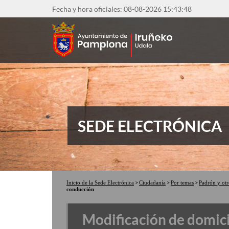
Pasar
Fecha y hora oficiales: 08-08-2026
15:43:49
al
contenido
principal
SEDE ELECTRÓNICA
Inicio de la Sede Electrónica
Ciudadanía
Por temas
Padrón y ot
conducción
Modificación de domicil