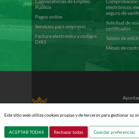
Convocatorias de Empleo
Comprobación 
Público
electrónicos m
seguro de verif
Pagos online
Solicitud de vol
Servicios para empresas
certificados
Factura electrónica y códigos
Tablón de edict
DIR3
Mesas de contr
Ayuntam
Pamplo
948 42
Este sitio web utiliza cookies propias y de terceros para gestionar su v
pamplo
ACEPTAR TODAS
Rechazar todas
Guardar preferencias