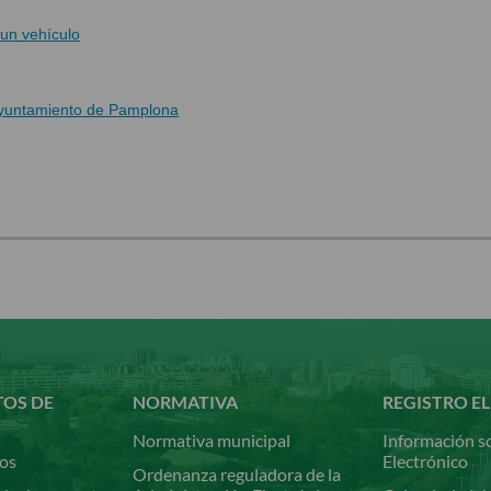
 un vehículo
Ayuntamiento de Pamplona
TOS DE
NORMATIVA
REGISTRO E
Normativa municipal
Información so
ios
Electrónico
Ordenanza reguladora de la