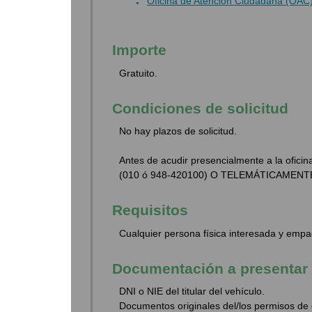
Oficina de Atención Ciudadana (OAC
Importe
Gratuito.
Condiciones de solicitud
No hay plazos de solicitud.
Antes de acudir presencialmente a la o
(010 ó 948-420100) O TELEMÁTICAMENT
Requisitos
Cualquier persona física interesada y em
Documentación a presentar
DNI o NIE del titular del vehículo.
Documentos originales del/los permisos de c