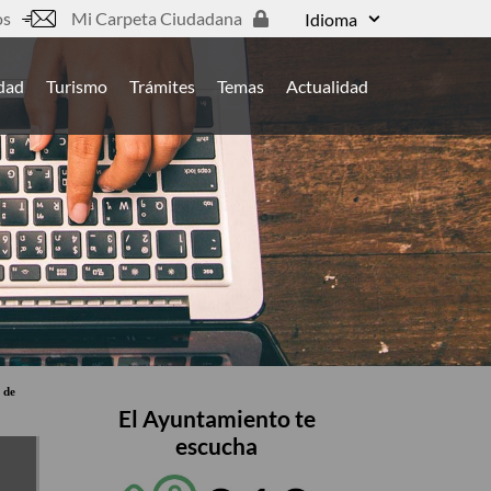
os
Mi Carpeta Ciudadana
Idioma
udad
Turismo
Trámites
Temas
Actualidad
 de
El Ayuntamiento te
escucha