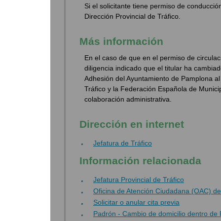
Si el solicitante tiene permiso de conducci
Dirección Provincial de Tráfico.
Más información
En el caso de que en el permiso de circulaci
diligencia indicado que el titular ha cambia
Adhesión del Ayuntamiento de Pamplona al 
Tráfico y la Federación Española de Municip
colaboración administrativa.
Dirección en internet
Jefatura de Tráfico
Información relacionada
Jefatura Provincial de Tráfico
Oficina de Atención Ciudadana (OAC) d
Solicitar o anular cita previa
Padrón - Cambio de domicilio dentro de