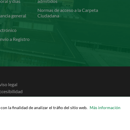
oral y días
admitidos
Normas de acceso a la Carpeta
ancia general
Ciudadana
ectrónico
nvío a Registro
viso legal
ccesibilidad
olítica de cookies
olítica de privacidad
on la finalidad de analizar el tráfio del sitio web.
Más información
apa de la Sede
yuda