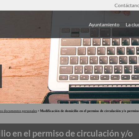
Contáctan
Ayuntamiento
La ci
ros documentos personales
Modificación de domicilio en el permiso de circulación y/o permiso
io en el permiso de circulación y/o