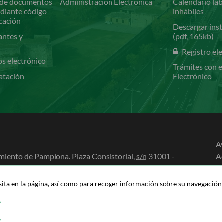
de documentos
Administración Electrónica
Calendario lab
ediante código
inhábiles
icación
Descargar inst
antes y
(pdf, 165kb)
Registro el
os electrónico
Trámites con e
atación
Electrónico
A
iento de Pamplona. Plaza Consistorial,
s/n
31001 -
A
na (Navarra)
P
0 100
P
isita en la página, así como para recoger información sobre su navegación c
na@pamplona.es
M
A