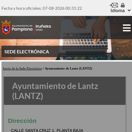
Pasar
al
Fecha y hora oficiales: 07-08-2026
00:31:22
Idioma
contenido
principal
SEDE ELECTRÓNICA
Inicio de la Sede Electrónica
Ayuntamiento de Lantz (LANTZ)
Ayuntamiento de Lantz
(LANTZ)
Dirección
CALLE SANTA CRUZ 1, PLANTA BAJA