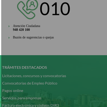
Atención Ciudadana
948 420 100
Buzón de sugerencias o quejas
Pasar
al
contenido
TRÁMITES DESTACADOS
principal
Licitaciones, concursos y convocatorias
Convocatorias de Empleo Público
Pagos online
Servicios para empresas
Factura electrónica y códigos DIR3