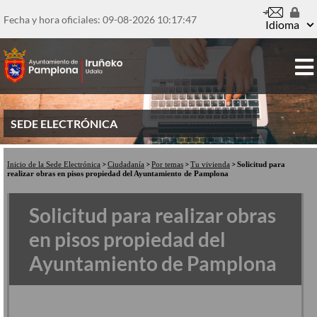
Pasar
al
Fecha y hora oficiales: 09-08-2026
10:17:47
Idioma
contenido
principal
SEDE ELECTRÓNICA
Inicio de la Sede Electrónica
Ciudadanía
Por temas
Tu vivienda
Solicitud para
realizar obras en pisos propiedad del Ayuntamiento de Pamplona
Solicitud para realizar obras
en pisos propiedad del
Ayuntamiento de Pamplona