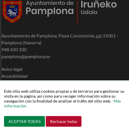
Ayuntamiento de Pamplona. Plaza Consistorial,
s/n
31001 -
Pamplona (Navarra)
948 420 100
pamplona@pamplona.es
Aviso legal
Accesibilidad
Política de cookies
Política de privacidad
Este sitio web utiliza cookies propias y de terceros para gestionar su
visita en la página, así como para recoger información sobre su
Mapa de la Sede
navegación con la finalidad de analizar el tráfio del sitio web.
Más
Ayuda
información
ACEPTAR TODAS
Rechazar todas