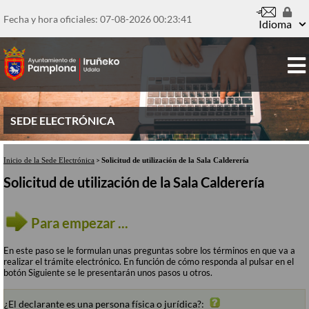
Pasar
al
Fecha y hora oficiales: 07-08-2026
00:23:41
contenido
Idioma
principal
SEDE ELECTRÓNICA
Inicio de la Sede Electrónica
>
Solicitud de utilización de la Sala Calderería
Solicitud de utilización de la Sala Calderería
Para empezar ...
En este paso se le formulan unas preguntas sobre los términos en que va a
realizar el trámite electrónico. En función de cómo responda al pulsar en el
botón Siguiente se le presentarán unos pasos u otros.
¿El declarante es una persona física o jurídica?: