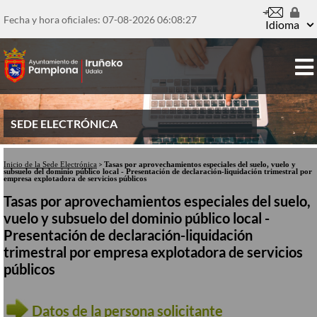
Pasar
al
Fecha y hora oficiales: 07-08-2026
06:08:27
contenido
Idioma
principal
SEDE ELECTRÓNICA
Inicio de la Sede Electrónica
>
Tasas por aprovechamientos especiales del suelo, vuelo y
subsuelo del dominio público local - Presentación de declaración-liquidación trimestral por
empresa explotadora de servicios públicos
Tasas por aprovechamientos especiales del suelo,
vuelo y subsuelo del dominio público local -
Presentación de declaración-liquidación
trimestral por empresa explotadora de servicios
públicos
Datos de la persona solicitante