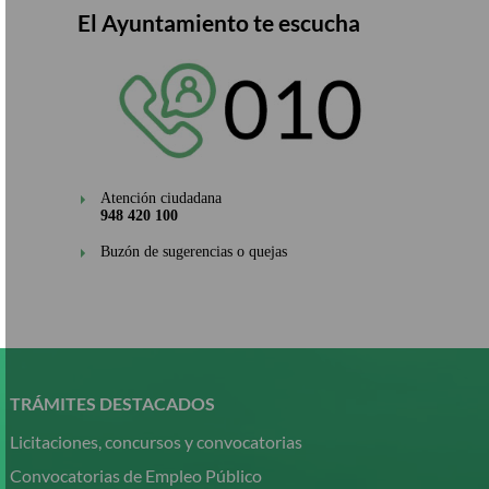
El Ayuntamiento te escucha
Atención ciudadana
948 420 100
Buzón de sugerencias o quejas
Pasar
al
contenido
TRÁMITES DESTACADOS
principal
Licitaciones, concursos y convocatorias
Convocatorias de Empleo Público